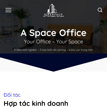
Bỏ
qua
nội
dung
A Space Office
Your Office – Your Space
5 năm kinh nghiệm – 5 loại hình văn phòng – 6 khu vực trung tâm
Đối tác
Hợp tác kinh doanh