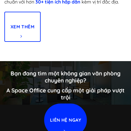
chuẩn với hơn
30+ tiện ích hấp dẫn
kèm vị trí đắc địa.
XEM THÊM
Bạn đang tìm một không gian văn phòng
chuyên nghiệp?
A Space Office
cung cấp một giải pháp vượt
trội
LIÊN HỆ NGAY