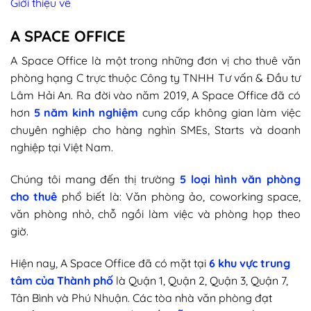
Giới thiệu về
A SPACE OFFICE
A Space Office là một trong những đơn vị cho thuê văn
phòng hạng C trực thuộc Công ty TNHH Tư vấn & Đầu tư
Lâm Hải An. Ra đời vào năm 2019, A Space Office đã có
hơn
5 năm kinh nghiệm
cung cấp không gian làm việc
chuyên nghiệp cho hàng nghìn SMEs, Starts và doanh
nghiệp tại Việt Nam.
Chúng tôi mang đến thị trường
5 loại hình văn phòng
cho thuê
phổ biết là: Văn phòng ảo, coworking space,
văn phòng nhỏ, chỗ ngồi làm việc và phòng họp theo
giờ.
Hiện nay, A Space Office đã có mặt tại
6 khu vực trung
tâm của Thành phố
là Quận 1, Quận 2, Quận 3, Quận 7,
Tân Bình và Phú Nhuận. Các tòa nhà văn phòng đạt