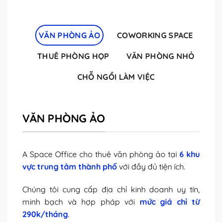
VĂN PHÒNG ẢO
COWORKING SPACE
THUÊ PHÒNG HỌP
VĂN PHÒNG NHỎ
CHỖ NGỒI LÀM VIỆC
VĂN PHÒNG ẢO
A Space Office cho thuê văn phòng ảo tại
6 khu
vực trung tâm thành phố
với đầy đủ tiện ích.
Chúng tôi cung cấp địa chỉ kinh doanh uy tín,
minh bạch và hợp pháp với
mức giá chỉ từ
290k/tháng
.