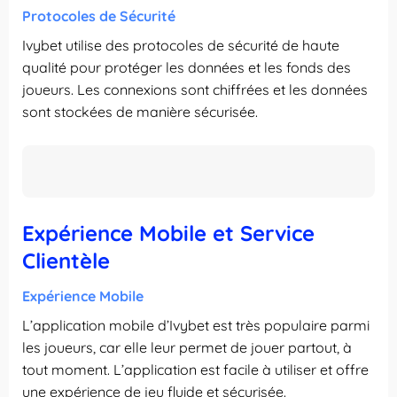
Protocoles de Sécurité
Ivybet utilise des protocoles de sécurité de haute
qualité pour protéger les données et les fonds des
joueurs. Les connexions sont chiffrées et les données
sont stockées de manière sécurisée.
Expérience Mobile et Service
Clientèle
Expérience Mobile
L’application mobile d’Ivybet est très populaire parmi
les joueurs, car elle leur permet de jouer partout, à
tout moment. L’application est facile à utiliser et offre
une expérience de jeu fluide et sécurisée.