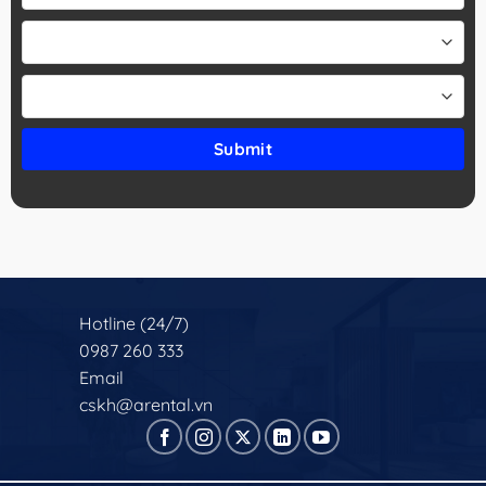
Hotline (24/7)
0987 260 333
Email
cskh@arental.vn