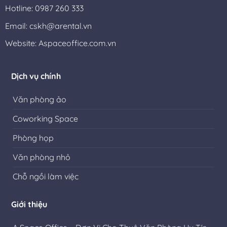
Hotline: 0987 260 333
Email: cskh@arental.vn
Website:
Aspaceoffice.com.vn
Dịch vụ chính
Văn phòng ảo
Coworking Space
Phòng họp
Văn phòng nhỏ
Chỗ ngồi làm việc
Giới thiệu