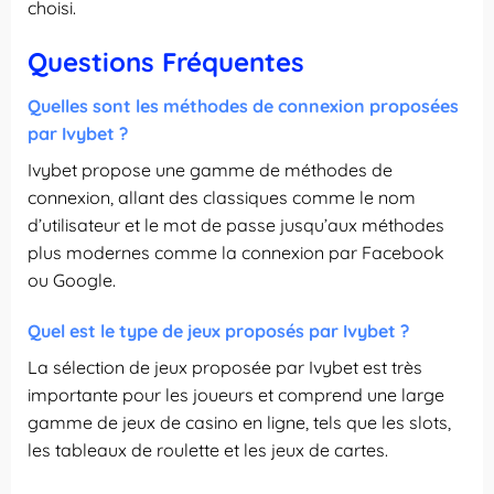
choisi.
Questions Fréquentes
Quelles sont les méthodes de connexion proposées
par Ivybet ?
Ivybet propose une gamme de méthodes de
connexion, allant des classiques comme le nom
d’utilisateur et le mot de passe jusqu’aux méthodes
plus modernes comme la connexion par Facebook
ou Google.
Quel est le type de jeux proposés par Ivybet ?
La sélection de jeux proposée par Ivybet est très
importante pour les joueurs et comprend une large
gamme de jeux de casino en ligne, tels que les slots,
les tableaux de roulette et les jeux de cartes.