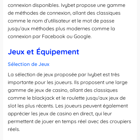
connexion disponibles. Ivybet propose une gamme
de méthodes de connexion, allant des classiques
comme le nom d’utilisateur et le mot de passe
jusqu’aux méthodes plus modernes comme la
connexion par Facebook ou Google.
Jeux et Équipement
Sélection de Jeux
La sélection de jeux proposée par Ivybet est très
importante pour les joueurs. Ils proposent une large
gamme de jeux de casino, allant des classiques
comme le blackjack et le roulette jusqu’aux jeux de
slot les plus récents. Les joueurs peuvent également
apprécier les jeux de casino en direct, qui leur
permettent de jouer en temps réel avec des croupiers
réels.