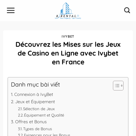
Bỏ
qua
nội
dung
IVYBET
Découvrez les Mises sur les Jeux
de Casino en Ligne avec Ivybet
en France
Danh mục bài viết
Connexion à IvyBet
Jeux et Équipement
Sélection de Jeux
Équipement et Qualité
Offres et Bonus
Types de Bonus
Exigences pour les Bonus