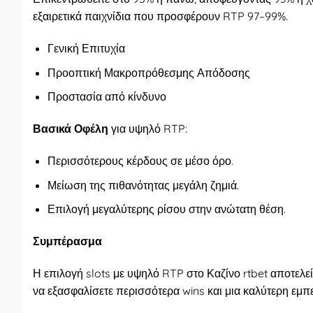
εξαιρετικά παιχνίδια που προσφέρουν RTP 97–99%.
Γενική Επιτυχία
Προοπτική Μακροπρόθεσμης Απόδοσης
Προστασία από κίνδυνο
Βασικά Οφέλη
για υψηλό RTP:
Περισσότερους κέρδους σε μέσο όρο.
Μείωση της πιθανότητας μεγάλη ζημιά.
Επιλογή μεγαλύτερης ρίσου στην ανώτατη θέση.
Συμπέρασμα
Η επιλογή slots με υψηλό RTP στο Καζίνο rtbet αποτελεί 
να εξασφαλίσετε περισσότερα wins και μια καλύτερη εμπε