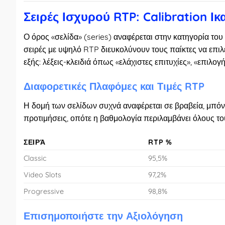
Σειρές Ισχυρού RTP: Calibration 
Ο όρος «σελίδα» (series) αναφέρεται στην κατηγορία του 
σειρές με υψηλό RTP διευκολύνουν τους παίκτες να επιλ
εξής: λέξεις-κλειδιά όπως «ελάχιστες επιτυχίες», «επιλογ
Διαφορετικές Πλαφόμες και Τιμές RTP
Η δομή των σελίδων συχνά αναφέρεται σε βραβεία, μπόνο
προτιμήσεις, οπότε η βαθμολογία περιλαμβάνει όλους το
ΣΕΙΡΆ
RTP %
Classic
95,5%
Video Slots
97,2%
Progressive
98,8%
Επισημοποιήστε την Αξιολόγηση