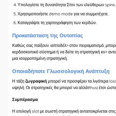
Υπολογίστε τη δυνατότητα Σπιν των ελεύθερων spins.
Χρησιμοποιήστε demo mode για να συμμετέχετε.
Καταγράψτε τη χαρτογράφηση των κερδών.
Προκατάσταση της Ουτοπίας
Καθώς σας παίξουν ‹απτοδέλ> στον πειραματισμό, μπορεί
κερδοσκοπικό σύστημα ή να δείτε τη στρατηγική κν> αντα
μια ισορροπημένη στρατηγική.
Οποιαδήποτε Γλωσσολογική Ανάπτυξη
Η τάξη
ζωγραφική
μπορεί να προσφέρει τα λιγότερα los
υψηλή. Οι στρατηγικές θα μπορεί να αλλάτthusị έτσι ώστ
Συμπέρασμα
Η επιλογή slot με σωστή στρατηγική ανταποκρίνεται στις