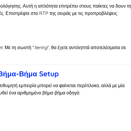
μολόγησης. Αυτή η απλότητα επιτρέπει στους παίκτες να δουν τ
ές. Επιστρέψτε στο RTP της σειράς με τις προπροβλέψεις
et. Με τη σωστή “
tiering
“, θα έχετε αντιληπτά αποτελέσματα σε
 Βήμα-Βήμα Setup
πιθυμητή εμπειρία μπορεί να φαίνεται περίπλοκο, αλλά με μία
υθεί ένα αριθμημένο βήμα-βήμα οδηγό: