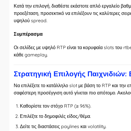
Κατά την επιλογή, διαθέστε εκάστοτε απλό εργαλείο βαθ
προεξέταση, προσεκτικό να επιλέξουν τις καλύτερες σειρ
υψηλού spread.
Συμπέρασμα
Οι σελίδες με υψηλό RTP είναι τα κορυφαία slots του rtb
κάθε gameplay.
Στρατηγική Επιλογής Παιχνιδιών:
Να επιλέξετε το κατάλληλο slot με βάση το RTP και την ε
σαφέστερη προσέγγιση αυτό γίνεται πιο απότομο. Ακολο
Καθορίστε τον στόχο RTP (≥ 96%).
Επιλέξτε το δημοφιλές είδος/θέμα.
Δείτε τις διαστάσεις paylines και volatility.