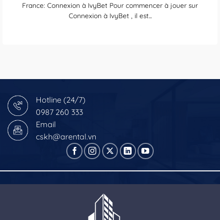
France: Connexion à IvyBet Pour commencer à jouer sur
Connexion à IvyBet , il est...
Hotline (24/7)
0987 260 333
Email
cskh@arental.vn