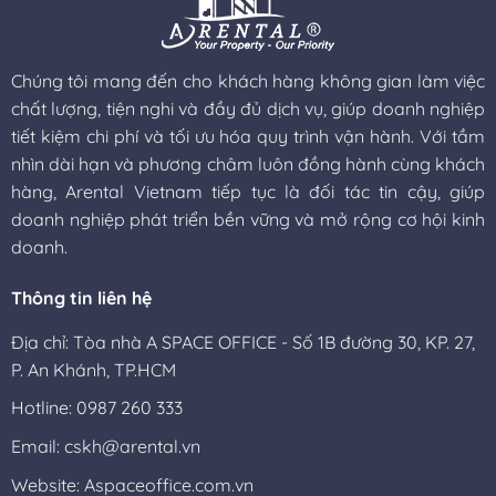
Chúng tôi mang đến cho khách hàng không gian làm việc
chất lượng, tiện nghi và đầy đủ dịch vụ, giúp doanh nghiệp
tiết kiệm chi phí và tối ưu hóa quy trình vận hành. Với tầm
nhìn dài hạn và phương châm luôn đồng hành cùng khách
hàng, Arental Vietnam tiếp tục là đối tác tin cậy, giúp
doanh nghiệp phát triển bền vững và mở rộng cơ hội kinh
doanh.
Thông tin liên hệ
Địa chỉ: Tòa nhà A SPACE OFFICE - Số 1B đường 30, KP. 27,
P. An Khánh, TP.HCM
Hotline: 0987 260 333
Email: cskh@arental.vn
Website:
Aspaceoffice.com.vn