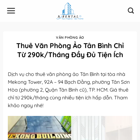
Bỏ
qua
nội
dung
VĂN PHÒNG ẢO
Thuê Văn Phòng Ảo Tân Bình Chỉ
Từ 290k/Tháng Đầy Đủ Tiện Ích
Dịch vụ cho thuê văn phòng ảo Tân Bình tại tòa nhà
Mekong Tower, 92A – 94 Bạch Đằng, phường Tân Sơn
Hòa (phường 2, Quận Tân Bình cũ), TP. HCM. Giá thuê
chỉ từ 290k/tháng cùng nhiều tiện ích hấp dẫn. Tham
khảo ngay nhé!