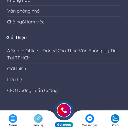
Phòng họp
Văn phòng nhỏ
Chỗ ngồi làm việc
Giới thiệu
A Space Office – Đơn Vị Cho Thuê Văn Phòng Uy Tín
Tại TPHCM
Giới thiệu
Liên hệ
CEO Dương Tuấn Cường
Gọi ngay
Menu
liên hệ
Messenger
Zalo
Copyright 2026 © A Space Office