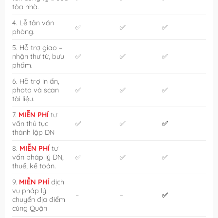
tòa nhà.
4. Lễ tân văn
✅
✅
✅
phòng.
5. Hỗ trợ giao –
nhận thư từ, bưu
✅
✅
✅
phẩm.
6. Hỗ trợ in ấn,
photo và scan
✅
✅
✅
tài liệu.
7.
MIỄN PHÍ
tư
vấn thủ tục
✅
✅
✅
thành lập DN
8.
MIỄN PHÍ
tư
vấn pháp lý DN,
✅
✅
✅
thuế, kế toán.
9.
MIỄN PHÍ
dịch
vụ pháp lý
–
–
✅
chuyển địa điểm
cùng Quận