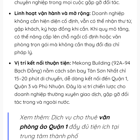
chuyên nghiệp trong mọi cuộc gặp gỡ đối tác.
Linh hoạt vận hành và mở rộng:
Doanh nghiệp
không cần hiện diện cố định, vẫn có thể nhận thư từ,
gặp khách, ký hợp đồng khi cần. Khi quy mô tăng,
có thể nâng cấp lên chỗ ngồi cố định hoặc văn
phòng trọn gói mà không cần thay đổi địa chỉ
pháp lý.
Vị trí kết nối thuận tiện:
Mekong Building (92A–94
Bạch Đằng) nằm cách sân bay Tân Sơn Nhất chỉ
15–20 phút di chuyển, dễ dàng kết nối đến Quận 1,
Quận 3 và Phú Nhuận. Đây là vị trí chiến lược cho
doanh nghiệp thường xuyên giao dịch, gặp gỡ đối
tác trong và ngoài nước.
Xem thêm: Dịch vụ cho thuê
văn
phòng ảo Quận 1
đầy đủ tiện ích tại
trung tâm thành phố