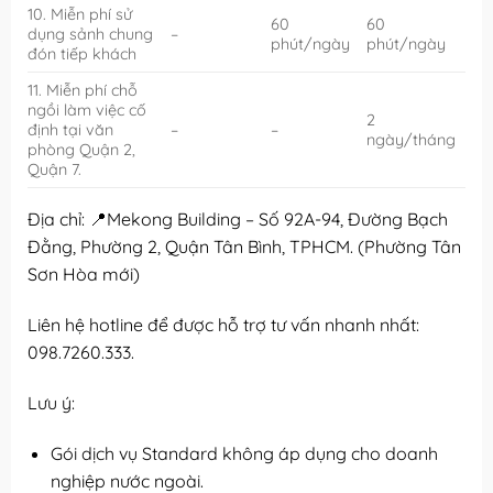
10. Miễn phí sử
60
60
dụng sảnh chung
–
phút/ngày
phút/ngày
đón tiếp khách
11. Miễn phí chỗ
ngồi làm việc cố
2
định tại văn
–
–
ngày/tháng
phòng Quận 2,
Quận 7.
Địa chỉ: 📍Mekong Building – Số 92A-94, Đường Bạch
Đằng, Phường 2, Quận Tân Bình, TPHCM. (Phường Tân
Sơn Hòa mới)
Liên hệ hotline để được hỗ trợ tư vấn nhanh nhất:
098.7260.333.
Lưu ý:
Gói dịch vụ Standard không áp dụng cho doanh
nghiệp nước ngoài.