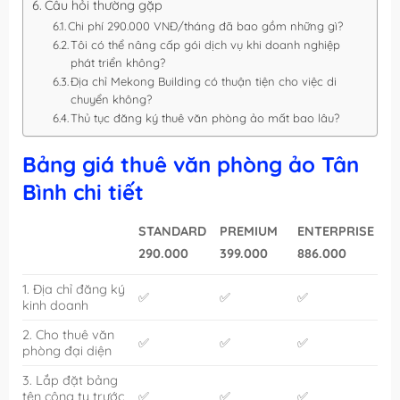
Câu hỏi thường gặp
Chi phí 290.000 VNĐ/tháng đã bao gồm những gì?
Tôi có thể nâng cấp gói dịch vụ khi doanh nghiệp
phát triển không?
Địa chỉ Mekong Building có thuận tiện cho việc di
chuyển không?
Thủ tục đăng ký thuê văn phòng ảo mất bao lâu?
Bảng giá thuê văn phòng ảo Tân
Bình chi tiết
STANDARD
PREMIUM
ENTERPRISE
290.000
399.000
886.000
1. Địa chỉ đăng ký
✅
✅
✅
kinh doanh
2. Cho thuê văn
✅
✅
✅
phòng đại diện
3. Lắp đặt bảng
tên công ty trước
✅
✅
✅