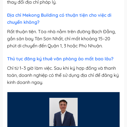
thay đổi địa chỉ pháp lý.
Địa chỉ Mekong Building có thuận tiện cho việc di
chuyển không?
Rất thuận tiện. Tòa nhà nằm trên đường Bạch Đằng,
gần sân bay Tân Sơn Nhất, chỉ mất khoảng 15–20
phút di chuyển đến Quận 1, 3 hoặc Phú Nhuận.
Thủ tục đăng ký thuê văn phòng ảo mất bao lâu?
Chỉ từ 1–3 giờ làm việc. Sau khi ký hợp đồng và thanh
toán, doanh nghiệp có thể sử dụng địa chỉ để đăng ký
kinh doanh ngay.