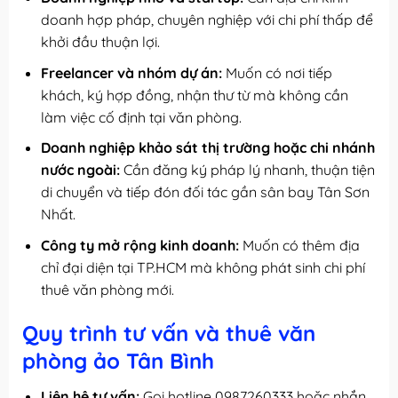
doanh hợp pháp, chuyên nghiệp với chi phí thấp để
khởi đầu thuận lợi.
Freelancer và nhóm dự án:
Muốn có nơi tiếp
khách, ký hợp đồng, nhận thư từ mà không cần
làm việc cố định tại văn phòng.
Doanh nghiệp khảo sát thị trường hoặc chi nhánh
nước ngoài:
Cần đăng ký pháp lý nhanh, thuận tiện
di chuyển và tiếp đón đối tác gần sân bay Tân Sơn
Nhất.
Công ty mở rộng kinh doanh:
Muốn có thêm địa
chỉ đại diện tại TP.HCM mà không phát sinh chi phí
thuê văn phòng mới.
Quy trình tư vấn và thuê văn
phòng ảo Tân Bình
Liên hệ tư vấn:
Gọi hotline 0987260333 hoặc nhắn