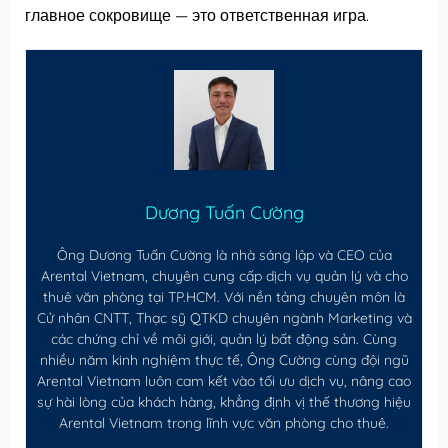
главное сокровище — это ответственная игра.
Dương Tuấn Cường
Ông Dương Tuấn Cường là nhà sáng lập và CEO của
Arental Vietnam, chuyên cung cấp dịch vụ quản lý và cho
thuê văn phòng tại TP.HCM. Với nền tảng chuyên môn là
Cử nhân CNTT, Thạc sỹ QTKD chuyên ngành Marketing và
các chứng chỉ về môi giới, quản lý bất động sản. Cùng
nhiều năm kinh nghiệm thực tế, Ông Cường cùng đội ngũ
Arental Vietnam luôn cam kết vào tối ưu dịch vụ, nâng cao
sự hài lòng của khách hàng, khẳng định vị thế thương hiệu
Arental Vietnam trong lĩnh vực văn phòng cho thuê.