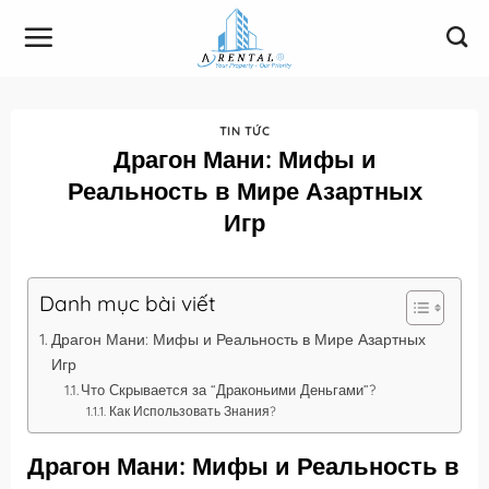
Bỏ
qua
nội
dung
TIN TỨC
Драгон Мани: Мифы и
Реальность в Мире Азартных
Игр
Danh mục bài viết
Драгон Мани: Мифы и Реальность в Мире Азартных
Игр
Что Скрывается за “Драконьими Деньгами”?
Как Использовать Знания?
Драгон Мани: Мифы и Реальность в