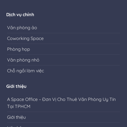
Dịch vụ chính
Văn phòng ảo
Coworking Space
Phòng họp
Văn phòng nhỏ
Chỗ ngồi làm việc
Giới thiệu
A Space Office – Đơn Vị Cho Thuê Văn Phòng Uy Tín
Tại TPHCM
Giới thiệu