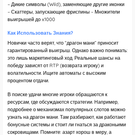
– Дикие символы (Wild), заменяющие другие иконки
– Скаттеры, запускающие фриспины – Множители
выигрышей до x1000
Как Использовать Знания?
Новички часто верят, что “драгон мани” приносит
гарантированный выигрыш. Однако важно понимать:
это лишь маркетинговый ход. Реальные шансы на
победу зависят от RTP (возврата игроку) и
волатильности. Ищите автоматы с высоким
процентом отдачи.
В поиске удачи многие игроки обращаются к
ресурсам, где обсуждаются стратегии. Например,
подробнее о механизмах популярных слотов можно
узнать на
драгон мани
. Там разбирают, как работают
бонусные системы и стоит ли гнаться за драконьими
сокровищами. Помните: азарт хорош в меру, а