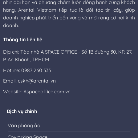
nhìn dài hạn và phương châm luôn đồng hành cùng khách
hàng, Arental Vietnam tiếp tục là đối tác tin cậy, giúp
doanh nghiệp phát triển bền vững và mở rộng cơ hội kinh
doanh.
Thông tin liên hệ
Địa chỉ: Tòa nhà A SPACE OFFICE - Số 1B đường 30, KP. 27,
P. An Khánh, TP.HCM
Hotline: 0987 260 333
Email: cskh@arental.vn
Website:
Aspaceoffice.com.vn
Dịch vụ chính
Văn phòng ảo
Coworking Space