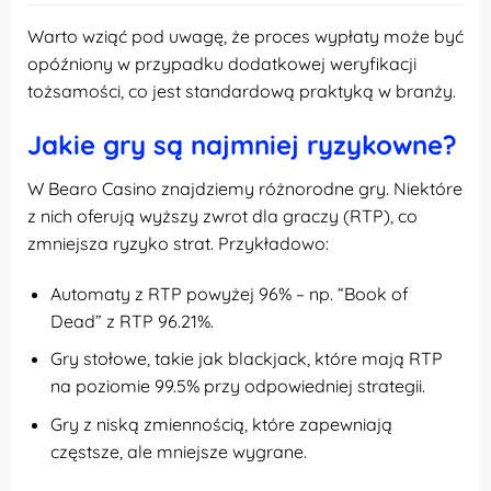
Warto wziąć pod uwagę, że proces wypłaty może być
opóźniony w przypadku dodatkowej weryfikacji
tożsamości, co jest standardową praktyką w branży.
Jakie gry są najmniej ryzykowne?
W Bearo Casino znajdziemy różnorodne gry. Niektóre
z nich oferują wyższy zwrot dla graczy (RTP), co
zmniejsza ryzyko strat. Przykładowo:
Automaty z RTP powyżej 96% – np. “Book of
Dead” z RTP 96.21%.
Gry stołowe, takie jak blackjack, które mają RTP
na poziomie 99.5% przy odpowiedniej strategii.
Gry z niską zmiennością, które zapewniają
częstsze, ale mniejsze wygrane.