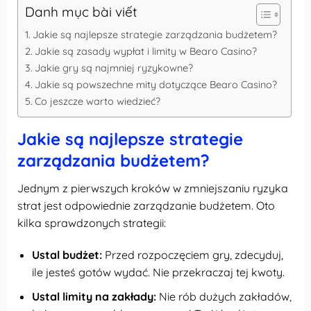
Danh mục bài viết
Jakie są najlepsze strategie zarządzania budżetem?
Jakie są zasady wypłat i limity w Bearo Casino?
Jakie gry są najmniej ryzykowne?
Jakie są powszechne mity dotyczące Bearo Casino?
Co jeszcze warto wiedzieć?
Jakie są najlepsze strategie
zarządzania budżetem?
Jednym z pierwszych kroków w zmniejszaniu ryzyka
strat jest odpowiednie zarządzanie budżetem. Oto
kilka sprawdzonych strategii:
Ustal budżet:
Przed rozpoczęciem gry, zdecyduj,
ile jesteś gotów wydać. Nie przekraczaj tej kwoty.
Ustal limity na zakłady:
Nie rób dużych zakładów,