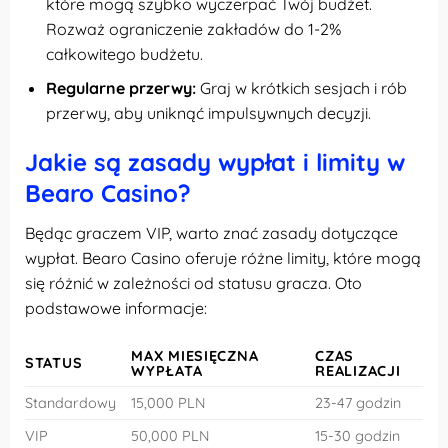
które mogą szybko wyczerpać Twój budżet.
Rozważ ograniczenie zakładów do 1-2%
całkowitego budżetu.
Regularne przerwy:
Graj w krótkich sesjach i rób
przerwy, aby uniknąć impulsywnych decyzji.
Jakie są zasady wypłat i limity w
Bearo Casino?
Będąc graczem VIP, warto znać zasady dotyczące
wypłat. Bearo Casino oferuje różne limity, które mogą
się różnić w zależności od statusu gracza. Oto
podstawowe informacje:
MAX MIESIĘCZNA
CZAS
STATUS
WYPŁATA
REALIZACJI
Standardowy
15,000 PLN
23-47 godzin
VIP
50,000 PLN
15-30 godzin