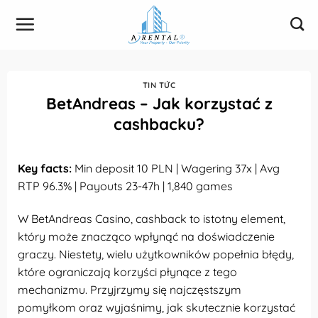
Bỏ
qua
nội
dung
TIN TỨC
BetAndreas
– Jak korzystać z
cashbacku?
Key facts:
Min deposit 10 PLN | Wagering 37x | Avg
RTP 96.3% | Payouts 23-47h | 1,840 games
W BetAndreas Casino, cashback to istotny element,
który może znacząco wpłynąć na doświadczenie
graczy. Niestety, wielu użytkowników popełnia błędy,
które ograniczają korzyści płynące z tego
mechanizmu. Przyjrzymy się najczęstszym
pomyłkom oraz wyjaśnimy, jak skutecznie korzystać