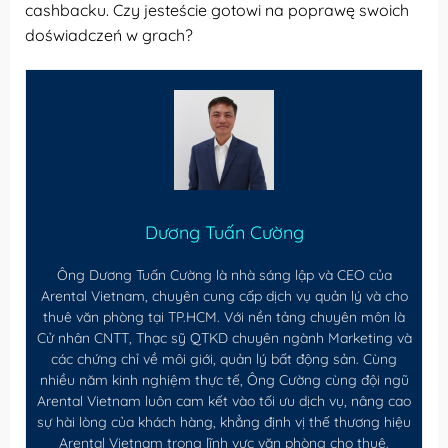
cashbacku. Czy jesteście gotowi na poprawę swoich
doświadczeń w grach?
Dương Tuấn Cường
Ông Dương Tuấn Cường là nhà sáng lập và CEO của
Arental Vietnam, chuyên cung cấp dịch vụ quản lý và cho
thuê văn phòng tại TP.HCM. Với nền tảng chuyên môn là
Cử nhân CNTT, Thạc sỹ QTKD chuyên ngành Marketing và
các chứng chỉ về môi giới, quản lý bất động sản. Cùng
nhiều năm kinh nghiệm thực tế, Ông Cường cùng đội ngũ
Arental Vietnam luôn cam kết vào tối ưu dịch vụ, nâng cao
sự hài lòng của khách hàng, khẳng định vị thế thương hiệu
Arental Vietnam trong lĩnh vực văn phòng cho thuê.