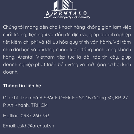
Chúng tôi mang đến cho khách hàng không gian làm việc
chất lượng, tiện nghi và đầy đủ dịch vụ, giúp doanh nghiệp
tiết kiệm chi phí và tối ưu hóa quy trình vận hành. Với tầm
nhìn dài hạn và phương châm luôn đồng hành cùng khách
hàng, Arental Vietnam tiếp tục là đối tác tin cậy, giúp
doanh nghiệp phát triển bền vững và mở rộng cơ hội kinh
doanh.
Thông tin liên hệ
Địa chỉ: Tòa nhà A SPACE OFFICE - Số 1B đường 30, KP. 27,
P. An Khánh, TP.HCM
Hotline: 0987 260 333
Email: cskh@arental.vn