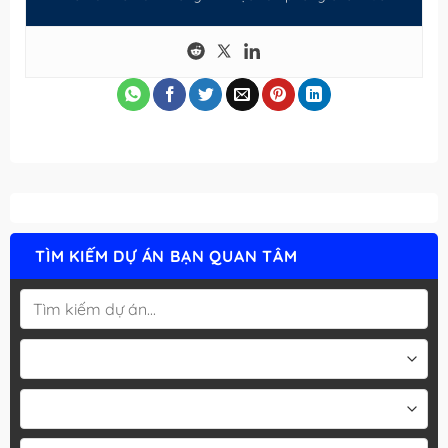
TÌM KIẾM DỰ ÁN BẠN QUAN TÂM