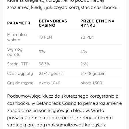
które strategie są korzystne. To pozwoli lepiej
zrozumieć, kiedy i jak często korzystać z cashbacku.
BETANDREAS
PRZECIĘTNE NA
PARAMETR
CASINO
RYNKU
Minimalna
10 PLN
20 PLN
wpłata
Wymóg
37x
40x
obrotu
Średni RTP
96.3%
96%
Czas wypłaty
23-47 godzin
24-48 godzin
Gry dostępne
około 1,840
około 1,500
Podsumowując, klucz do skutecznego korzystania z
cashbacku w BetAndreas Casino to pełne zrozumienie
zasad oraz unikanie typowych błędów. Warto
poświęcić czas na zapoznanie się z regulaminem i
strategią gry, aby maksymalizować korzyści z