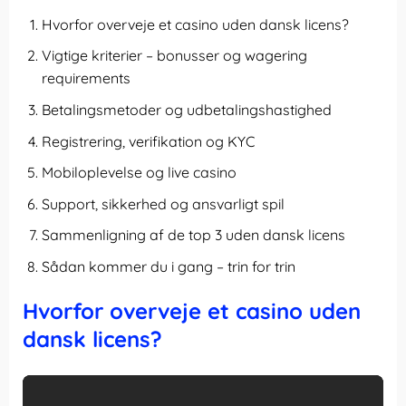
Hvorfor overveje et casino uden dansk licens?
Vigtige kriterier – bonusser og wagering
requirements
Betalingsmetoder og udbetalingshastighed
Registrering, verifikation og KYC
Mobiloplevelse og live casino
Support, sikkerhed og ansvarligt spil
Sammenligning af de top 3 uden dansk licens
Sådan kommer du i gang – trin for trin
Hvorfor overveje et casino uden
dansk licens?