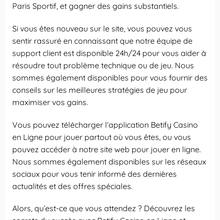
Paris Sportif, et gagner des gains substantiels.
Si vous êtes nouveau sur le site, vous pouvez vous
sentir rassuré en connaissant que notre équipe de
support client est disponible 24h/24 pour vous aider à
résoudre tout problème technique ou de jeu. Nous
sommes également disponibles pour vous fournir des
conseils sur les meilleures stratégies de jeu pour
maximiser vos gains.
Vous pouvez télécharger l’application Betify Casino
en Ligne pour jouer partout où vous êtes, ou vous
pouvez accéder à notre site web pour jouer en ligne.
Nous sommes également disponibles sur les réseaux
sociaux pour vous tenir informé des dernières
actualités et des offres spéciales.
Alors, qu’est-ce que vous attendez ? Découvrez les