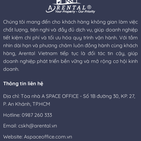
Chúng tôi mang đến cho khách hàng không gian làm việc
chất lượng, tiện nghi và đầy đủ dịch vụ, giúp doanh nghiệp
tiết kiệm chi phí và tối ưu hóa quy trình vận hành. Với tầm
nhìn dài hạn và phương châm luôn đồng hành cùng khách
hàng, Arental Vietnam tiếp tục là đối tác tin cậy, giúp
doanh nghiệp phát triển bền vững và mở rộng cơ hội kinh
doanh.
Thông tin liên hệ
Địa chỉ: Tòa nhà A SPACE OFFICE - Số 1B đường 30, KP. 27,
P. An Khánh, TP.HCM
Hotline: 0987 260 333
Email: cskh@arental.vn
Website:
Aspaceoffice.com.vn