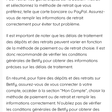
et sélectionnez la méthode de retrait que vous
préférez, telle que carte bancaire ou PayPal. Assurez-
vous de remplir les informations de retrait
correctement pour éviter tout problème.
Il est important de noter que les délais de traitement
des dépôts et des retraits peuvent varier en fonction
de la méthode de paiement ou de retrait choisie. Il est
donc recommandé de vérifier les conditions
générales de Betify pour obtenir des informations
précises sur les délais de traitement.
En résumé, pour faire des dépôts et des retraits sur
Betify, assurez-vous de vous connecter à votre
compte, accéder à la section “Mon Compte”, choisir la
méthode de paiement ou de retrait et remplir les
informations correctement. N’oubliez pas de vérifier
les conditions générales de Betify pour obtenir des