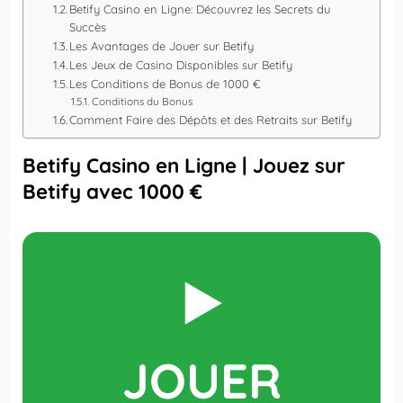
Betify Casino en Ligne: Découvrez les Secrets du
Succès
Les Avantages de Jouer sur Betify
Les Jeux de Casino Disponibles sur Betify
Les Conditions de Bonus de 1000 €
Conditions du Bonus
Comment Faire des Dépôts et des Retraits sur Betify
Betify Casino en Ligne | Jouez sur
Betify avec 1000 €
▶️
JOUER