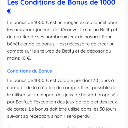
Les Conditions de Bonus de 1000
€
Le bonus de 1000 € est un moyen exceptionnel pour
les nouveaux joueurs de découvrir le casino Betify et
de profiter de ses nombreux jeux de hasard. Pour
bénéficier de ce bonus, il est nécessaire de créer un
compte sur le site web de Betify et de déposer au
moins 10 €.
Conditions du Bonus
Le bonus de 1000 € est valable pendant 30 jours à
compter de la création du compte. Il est possible de
le utiliser sur la plupart des jeux de hasard proposés
par Betify, à l’exception des jeux de table et des jeux
de cartes. Le bonus doit être utilisé dans les 30 jours
suivant sa réception, sinon il sera perdu.