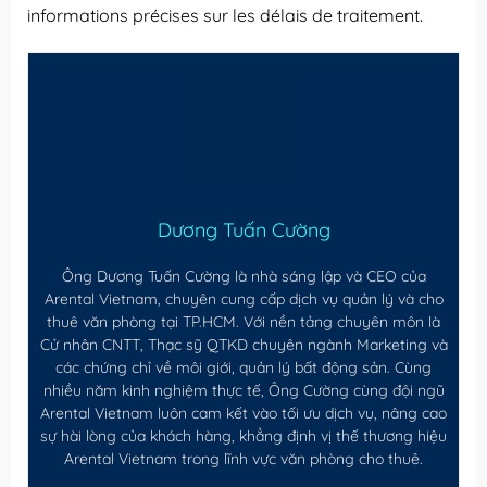
informations précises sur les délais de traitement.
Dương Tuấn Cường
Ông Dương Tuấn Cường là nhà sáng lập và CEO của
Arental Vietnam, chuyên cung cấp dịch vụ quản lý và cho
thuê văn phòng tại TP.HCM. Với nền tảng chuyên môn là
Cử nhân CNTT, Thạc sỹ QTKD chuyên ngành Marketing và
các chứng chỉ về môi giới, quản lý bất động sản. Cùng
nhiều năm kinh nghiệm thực tế, Ông Cường cùng đội ngũ
Arental Vietnam luôn cam kết vào tối ưu dịch vụ, nâng cao
sự hài lòng của khách hàng, khẳng định vị thế thương hiệu
Arental Vietnam trong lĩnh vực văn phòng cho thuê.