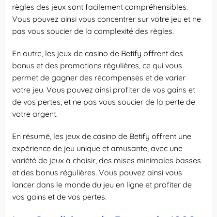
règles des jeux sont facilement compréhensibles.
Vous pouvez ainsi vous concentrer sur votre jeu et ne
pas vous soucier de la complexité des règles.
En outre, les jeux de casino de Betify offrent des
bonus et des promotions régulières, ce qui vous
permet de gagner des récompenses et de varier
votre jeu. Vous pouvez ainsi profiter de vos gains et
de vos pertes, et ne pas vous soucier de la perte de
votre argent.
En résumé, les jeux de casino de Betify offrent une
expérience de jeu unique et amusante, avec une
variété de jeux à choisir, des mises minimales basses
et des bonus régulières. Vous pouvez ainsi vous
lancer dans le monde du jeu en ligne et profiter de
vos gains et de vos pertes.