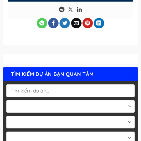
TÌM KIẾM DỰ ÁN BẠN QUAN TÂM