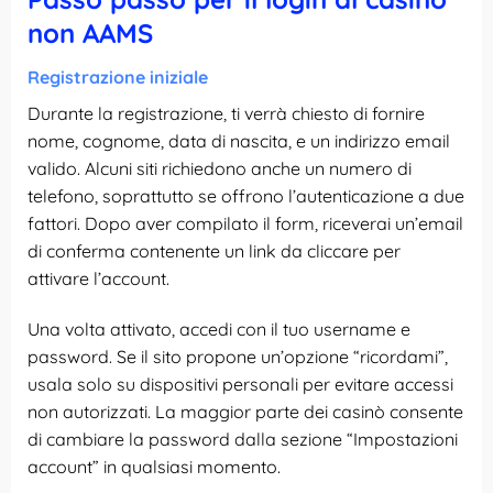
non AAMS
Registrazione iniziale
Durante la registrazione, ti verrà chiesto di fornire
nome, cognome, data di nascita, e un indirizzo email
valido. Alcuni siti richiedono anche un numero di
telefono, soprattutto se offrono l’autenticazione a due
fattori. Dopo aver compilato il form, riceverai un’email
di conferma contenente un link da cliccare per
attivare l’account.
Una volta attivato, accedi con il tuo username e
password. Se il sito propone un’opzione “ricordami”,
usala solo su dispositivi personali per evitare accessi
non autorizzati. La maggior parte dei casinò consente
di cambiare la password dalla sezione “Impostazioni
account” in qualsiasi momento.