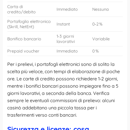
Carta di
Immediato
Nessuna
credito/debito
Portafoglio elettronico
Instant
0‑2 %
(Skrill, NetEnt)
1‑3 giorni
Bonifico bancario
Variabile
lavorativi
Prepaid voucher
Immediato
0 %
Per i prelievi, i portafogli elettronici sono di solito la
scelta più veloce, con tempi di elaborazione di poche
ore. Le carte di credito possono richiedere 1‑2 giorni,
mentre i bonifici bancari possono impiegare fino a 5
giorni lavorativi, a seconda della banca. Verifica
sempre le eventuali commissioni di prelievo: alcuni
casinò addebitano una piccola tassa per i
trasferimenti verso conti bancari.
Sicurezza e licenze: cosa