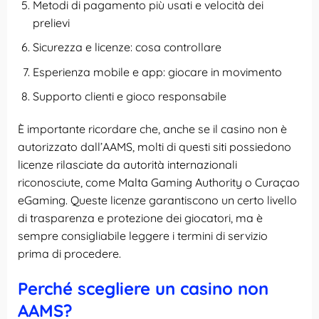
Metodi di pagamento più usati e velocità dei
prelievi
Sicurezza e licenze: cosa controllare
Esperienza mobile e app: giocare in movimento
Supporto clienti e gioco responsabile
È importante ricordare che, anche se il casino non è
autorizzato dall’AAMS, molti di questi siti possiedono
licenze rilasciate da autorità internazionali
riconosciute, come Malta Gaming Authority o Curaçao
eGaming. Queste licenze garantiscono un certo livello
di trasparenza e protezione dei giocatori, ma è
sempre consigliabile leggere i termini di servizio
prima di procedere.
Perché scegliere un casino non
AAMS?