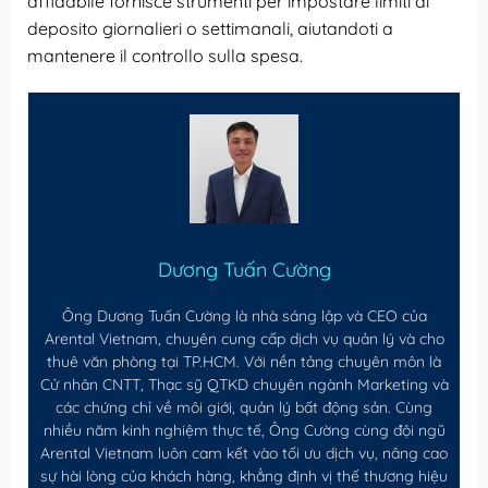
affidabile fornisce strumenti per impostare limiti di
deposito giornalieri o settimanali, aiutandoti a
mantenere il controllo sulla spesa.
Dương Tuấn Cường
Ông Dương Tuấn Cường là nhà sáng lập và CEO của
Arental Vietnam, chuyên cung cấp dịch vụ quản lý và cho
thuê văn phòng tại TP.HCM. Với nền tảng chuyên môn là
Cử nhân CNTT, Thạc sỹ QTKD chuyên ngành Marketing và
các chứng chỉ về môi giới, quản lý bất động sản. Cùng
nhiều năm kinh nghiệm thực tế, Ông Cường cùng đội ngũ
Arental Vietnam luôn cam kết vào tối ưu dịch vụ, nâng cao
sự hài lòng của khách hàng, khẳng định vị thế thương hiệu