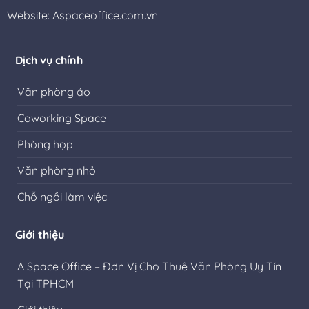
Website:
Aspaceoffice.com.vn
Dịch vụ chính
Văn phòng ảo
Coworking Space
Phòng họp
Văn phòng nhỏ
Chỗ ngồi làm việc
Giới thiệu
A Space Office – Đơn Vị Cho Thuê Văn Phòng Uy Tín
Tại TPHCM