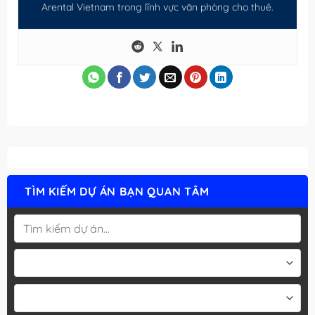
Arental Vietnam trong lĩnh vực văn phòng cho thuê.
TÌM KIẾM DỰ ÁN BẠN QUAN TÂM