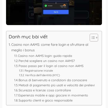
Danh mục bài viết
Casino non AAMS: come fare login e sfruttare al
meglio i bonus
Casino non AAMS login: guida rapida
Perché scegliere un casino non AAMS?
Passo passo per il login al casino non AAMS
Registrazione iniziale
Verifica dell’identità (KYC)
Bonus di benvenuto e condizioni da conoscere
Metodi di pagamento più usati e velocità dei prelievi
Sicurezza e licenze: cosa controllare
Esperienza mobile e app: giocare in movimento
Supporto clienti e gioco responsabile