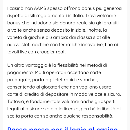
I casinò non AAMS spesso offrono bonus più generosi
rispetto ai siti regolamentati in Italia. Trovi welcome
bonus che includono sia denaro reale sia giri gratuiti,
a volte anche senza deposito iniziale. Inoltre, la
varietà di giochi è più ampia: dai classici slot alle
nuove slot machine con tematiche innovative, fino ai
tavoli live con croupier reali.
Un altro vantaggio è la flessibilità nei metodi di
pagamento. Molti operatori accettano carte
prepagate, portafogli elettronici e voucher,
consentendo ai giocatori che non vogliono usare
carte di credito di depositare in modo veloce e sicuro.
Tuttavia, è fondamentale valutare anche gli aspetti
legati alla sicurezza e alla licenza, perché la libertà di
scelta porta con sé anche qualche responsabilità.
Passo passo per il login al casino