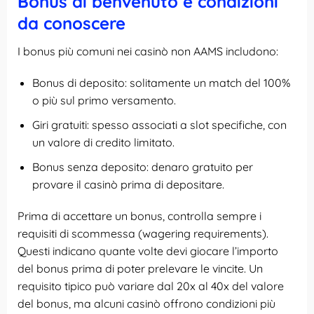
Bonus di benvenuto e condizioni
da conoscere
I bonus più comuni nei casinò non AAMS includono:
Bonus di deposito: solitamente un match del 100%
o più sul primo versamento.
Giri gratuiti: spesso associati a slot specifiche, con
un valore di credito limitato.
Bonus senza deposito: denaro gratuito per
provare il casinò prima di depositare.
Prima di accettare un bonus, controlla sempre i
requisiti di scommessa (wagering requirements).
Questi indicano quante volte devi giocare l’importo
del bonus prima di poter prelevare le vincite. Un
requisito tipico può variare dal 20x al 40x del valore
del bonus, ma alcuni casinò offrono condizioni più