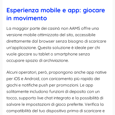
Esperienza mobile e app: giocare
in movimento
La maggior parte dei casinò non AAMS offre una
versione mobile ottimizzata del sito, accessibile
direttamente dal browser senza bisogno di scaricare
un’applicazione. Questa soluzione è ideale per chi
vuole giocare su tablet o smartphone senza
occupare spazio di archiviazione.
Alcuni operatori, però, propongono anche app native
per iOS e Android, con caricamento più rapido dei
giochi e notifiche push per promozioni. Le app
solitamente includono funzioni di deposito con un
tocco, supporto live chat integrato e la possibilità di
salvare le impostazioni di gioco preferite. Verifica la
compatibilità del tuo dispositivo prima di scaricare e