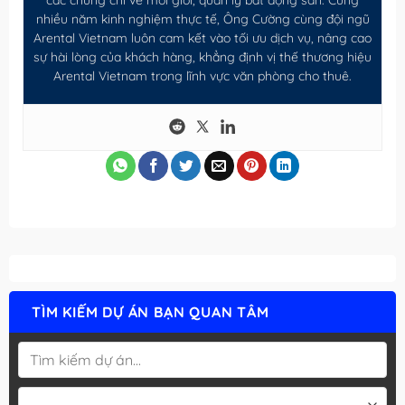
nhiều năm kinh nghiệm thực tế, Ông Cường cùng đội ngũ
Arental Vietnam luôn cam kết vào tối ưu dịch vụ, nâng cao
sự hài lòng của khách hàng, khẳng định vị thế thương hiệu
Arental Vietnam trong lĩnh vực văn phòng cho thuê.
TÌM KIẾM DỰ ÁN BẠN QUAN TÂM