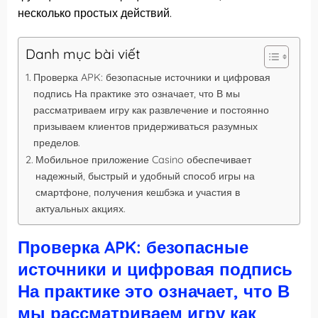
несколько простых действий.
Danh mục bài viết
Проверка APK: безопасные источники и цифровая
подпись На практике это означает, что В мы
рассматриваем игру как развлечение и постоянно
призываем клиентов придерживаться разумных
пределов.
Мобильное приложение Casino обеспечивает
надежный, быстрый и удобный способ игры на
смартфоне, получения кешбэка и участия в
актуальных акциях.
Проверка APK: безопасные
источники и цифровая подпись
На практике это означает, что В
мы рассматриваем игру как