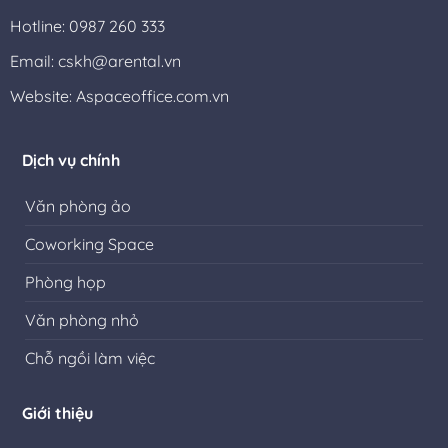
Hotline: 0987 260 333
Email: cskh@arental.vn
Website:
Aspaceoffice.com.vn
Dịch vụ chính
Văn phòng ảo
Coworking Space
Phòng họp
Văn phòng nhỏ
Chỗ ngồi làm việc
Giới thiệu