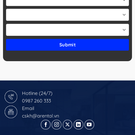
Hotline (24/7)
0987 260 333
Email
cskh@arental.vn