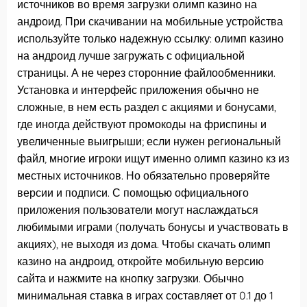
источников во время загрузки олимп казино на
андроид. При скачивании на мобильные устройства
используйте только надежную ссылку: олимп казино
на андроид лучше загружать с официальной
страницы. А не через сторонние файлообменники.
Установка и интерфейс приложения обычно не
сложные, в нем есть раздел с акциями и бонусами,
где иногда действуют промокоды на фриспины и
увеличенные выигрыши; если нужен региональный
файл, многие игроки ищут именно олимп казино кз из
местных источников. Но обязательно проверяйте
версии и подписи. С помощью официального
приложения пользователи могут наслаждаться
любимыми играми (получать бонусы и участвовать в
акциях), не выходя из дома. Чтобы скачать олимп
казино на андроид, откройте мобильную версию
сайта и нажмите на кнопку загрузки. Обычно
минимальная ставка в играх составляет от 0.1 до 1