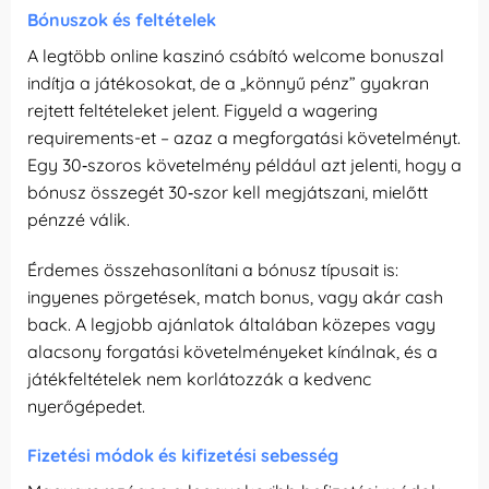
Bónuszok és feltételek
A legtöbb online kaszinó csábító welcome bonuszal
indítja a játékosokat, de a „könnyű pénz” gyakran
rejtett feltételeket jelent. Figyeld a wagering
requirements-et – azaz a megforgatási követelményt.
Egy 30‑szoros követelmény például azt jelenti, hogy a
bónusz összegét 30‑szor kell megjátszani, mielőtt
pénzzé válik.
Érdemes összehasonlítani a bónusz típusait is:
ingyenes pörgetések, match bonus, vagy akár cash
back. A legjobb ajánlatok általában közepes vagy
alacsony forgatási követelményeket kínálnak, és a
játékfeltételek nem korlátozzák a kedvenc
nyerőgépedet.
Fizetési módok és kifizetési sebesség