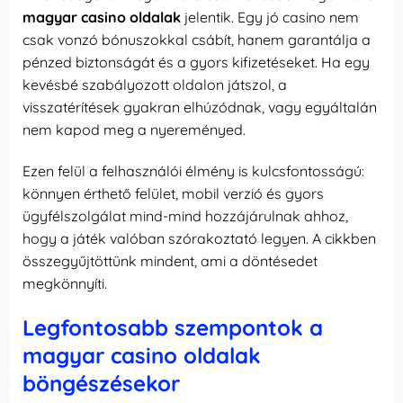
magyar casino oldalak
jelentik. Egy jó casino nem
csak vonzó bónuszokkal csábít, hanem garantálja a
pénzed biztonságát és a gyors kifizetéseket. Ha egy
kevésbé szabályozott oldalon játszol, a
visszatérítések gyakran elhúzódnak, vagy egyáltalán
nem kapod meg a nyereményed.
Ezen felül a felhasználói élmény is kulcsfontosságú:
könnyen érthető felület, mobil verzió és gyors
ügyfélszolgálat mind-mind hozzájárulnak ahhoz,
hogy a játék valóban szórakoztató legyen. A cikkben
összegyűjtöttünk mindent, ami a döntésedet
megkönnyíti.
Legfontosabb szempontok a
magyar casino oldalak
böngészésekor