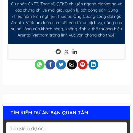
Cử nhân CNTT, Thạc sỹ QTKD chuyên ngành Marketing và
các chứng chỉ về môi giới, quản lý bất động sản. Cùng
nhiều năm kinh nghiệm thực tế, Ông Cường cùng đội ngũ
Arental Vietnam luôn cam kết vào tối ưu dịch vụ, nâng cao
sự hài lòng của khách hàng, khẳng định vị thế thương hiệu
Arental Vietnam trong lĩnh vực văn phòng cho thuê.
TÌM KIẾM DỰ ÁN BẠN QUAN TÂM