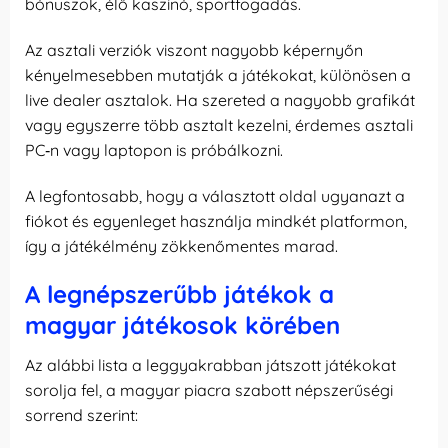
bónuszok, élő kaszinó, sportfogadás.
Az asztali verziók viszont nagyobb képernyőn
kényelmesebben mutatják a játékokat, különösen a
live dealer asztalok. Ha szereted a nagyobb grafikát
vagy egyszerre több asztalt kezelni, érdemes asztali
PC‑n vagy laptopon is próbálkozni.
A legfontosabb, hogy a választott oldal ugyanazt a
fiókot és egyenleget használja mindkét platformon,
így a játékélmény zökkenőmentes marad.
A legnépszerűbb játékok a
magyar játékosok körében
Az alábbi lista a leggyakrabban játszott játékokat
sorolja fel, a magyar piacra szabott népszerűségi
sorrend szerint: