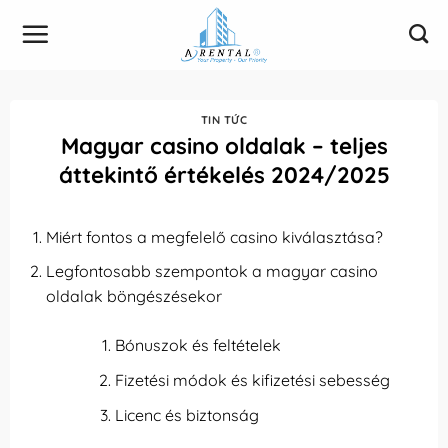
Bỏ
qua
nội
dung
TIN TỨC
Magyar casino oldalak – teljes
áttekintő értékelés 2024/2025
Miért fontos a megfelelő casino kiválasztása?
Legfontosabb szempontok a magyar casino
oldalak böngészésekor
Bónuszok és feltételek
Fizetési módok és kifizetési sebesség
Licenc és biztonság