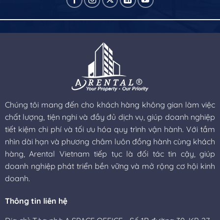
Chúng tôi mang đến cho khách hàng không gian làm việc
chất lượng, tiện nghi và đầy đủ dịch vụ, giúp doanh nghiệp
tiết kiệm chi phí và tối ưu hóa quy trình vận hành. Với tầm
nhìn dài hạn và phương châm luôn đồng hành cùng khách
hàng, Arental Vietnam tiếp tục là đối tác tin cậy, giúp
doanh nghiệp phát triển bền vững và mở rộng cơ hội kinh
doanh.
Thông tin liên hệ