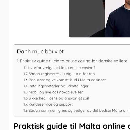
Danh mục bài viết
Praktisk guide til Malta online casino for danske spillere
Hvorfor vælge et Malta online casino?
Sådan registrerer du dig – trin for trin
Bonusser og velkomsttilbud i Malta casinoer
Betalingsmetoder og udbetalinger
Mobil og live casino‑oplevelsen
Sikkerhed, licens og ansvarligt spil
Kundeservice og support
Sådan sammenlignes og vælger du det bedste Malta onli
Praktisk guide til Malta online 