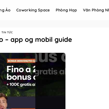
ng Ảo
Coworking Space
Phòng Họp
Văn Phòng N
TIN TỨC
no – app og mobil guide