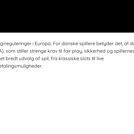
‑reguleringer i Europa. For danske spillere betyder det, at d
 som stiller strenge krav til fair play, sikkerhed og spillerne
bredt udvalg af spil, fra klassiske slots til live
betalingsmuligheder.