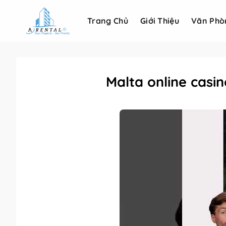
Bỏ
qua
Trang Chủ
Giới Thiệu
Văn Phò
nội
dung
Malta online casi