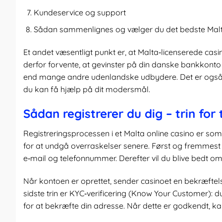
Kundeservice og support
Sådan sammenlignes og vælger du det bedste Malt
Et andet væsentligt punkt er, at Malta‑licenserede casi
derfor forvente, at gevinster på din danske bankkont
end mange andre udenlandske udbydere. Det er også e
du kan få hjælp på dit modersmål.
Sådan registrerer du dig – trin for 
Registreringsprocessen i et Malta online casino er som
for at undgå overraskelser senere. Først og fremmest
e‑mail og telefonnummer. Derefter vil du blive bedt 
Når kontoen er oprettet, sender casinoet en bekræftelses
sidste trin er KYC‑verificering (Know Your Customer): 
for at bekræfte din adresse. Når dette er godkendt, ka