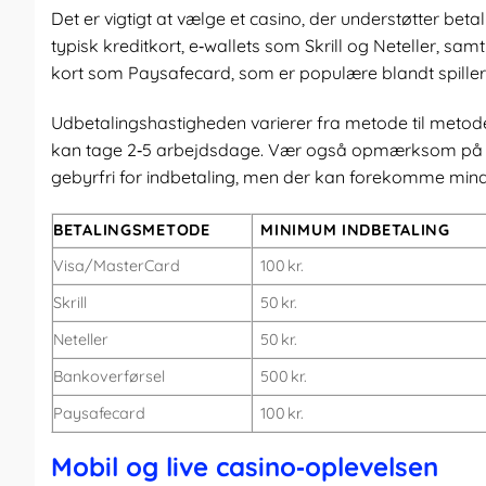
Det er vigtigt at vælge et casino, der understøtter beta
typisk kreditkort, e‑wallets som Skrill og Neteller, sa
kort som Paysafecard, som er populære blandt spiller
Udbetalingshastigheden varierer fra metode til metode
kan tage 2‑5 arbejdsdage. Vær også opmærksom på eve
gebyrfri for indbetaling, men der kan forekomme min
BETALINGSMETODE
MINIMUM INDBETALING
Visa/MasterCard
100 kr.
Skrill
50 kr.
Neteller
50 kr.
Bankoverførsel
500 kr.
Paysafecard
100 kr.
Mobil og live casino‑oplevelsen