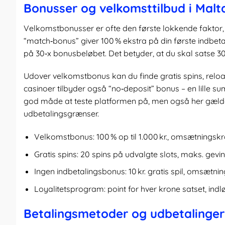
Bonusser og velkomsttilbud i Malt
Velkomstbonusser er ofte den første lokkende faktor, 
“match‑bonus” giver 100 % ekstra på din første indbeta
på 30‑x bonusbeløbet. Det betyder, at du skal satse 
Udover velkomstbonus kan du finde gratis spins, rel
casinoer tilbyder også “no‑deposit” bonus – en lille sum
god måde at teste platformen på, men også her gæl
udbetalingsgrænser.
Velkomstbonus: 100 % op til 1.000 kr., omsætningskr
Gratis spins: 20 spins på udvalgte slots, maks. gevin
Ingen indbetalingsbonus: 10 kr. gratis spil, omsætnin
Loyalitetsprogram: point for hver krone satset, indlø
Betalingsmetoder og udbetalinger