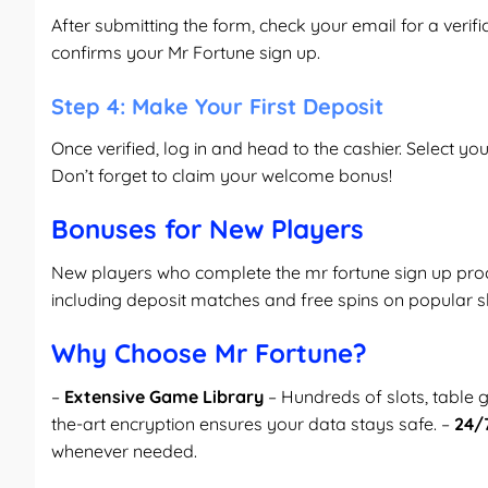
After submitting the form, check your email for a verific
confirms your Mr Fortune sign up.
Step 4: Make Your First Deposit
Once verified, log in and head to the cashier. Select 
Don’t forget to claim your welcome bonus!
Bonuses for New Players
New players who complete the
mr fortune sign up
proc
including deposit matches and free spins on popular sl
Why Choose Mr Fortune?
–
Extensive Game Library
– Hundreds of slots, table 
the-art encryption ensures your data stays safe. –
24/
whenever needed.