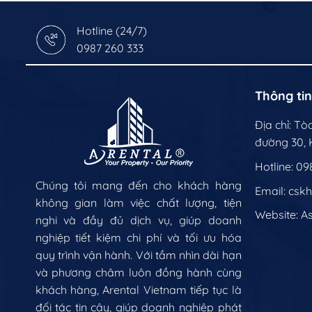
Hotline (24/7)
0987 260 333
Thông tin
Địa chỉ: T
đường 30, K
Hotline: 09
Chúng tôi mang đến cho khách hàng
Email: csk
không gian làm việc chất lượng, tiện
Website:
A
nghi và đầy đủ dịch vụ, giúp doanh
nghiệp tiết kiệm chi phí và tối ưu hóa
quy trình vận hành. Với tầm nhìn dài hạn
và phương châm luôn đồng hành cùng
khách hàng, Arental Vietnam tiếp tục là
đối tác tin cậy, giúp doanh nghiệp phát