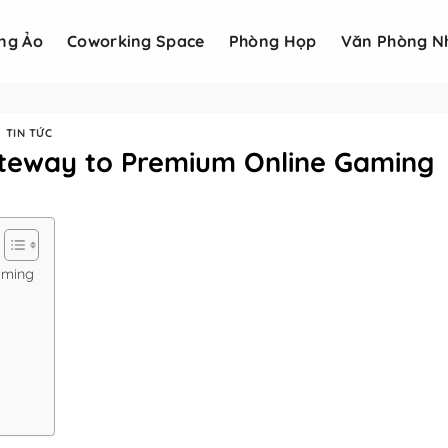
ng Ảo
Coworking Space
Phòng Họp
Văn Phòng N
TIN TỨC
ateway to Premium Online Gaming
aming