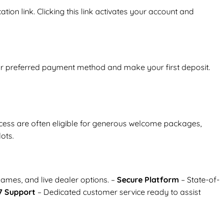
ation link. Clicking this link activates your account and
your preferred payment method and make your first deposit.
ess are often eligible for generous welcome packages,
ots.
games, and live dealer options. –
Secure Platform
– State-of-
7 Support
– Dedicated customer service ready to assist