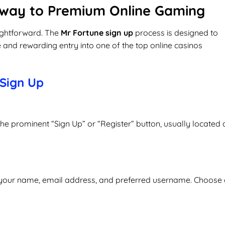
eway to Premium Online Gaming
aightforward. The
Mr Fortune sign up
process is designed to
re and rewarding entry into one of the top online casinos
Sign Up
the prominent “Sign Up” or “Register” button, usually located 
s your name, email address, and preferred username. Choose