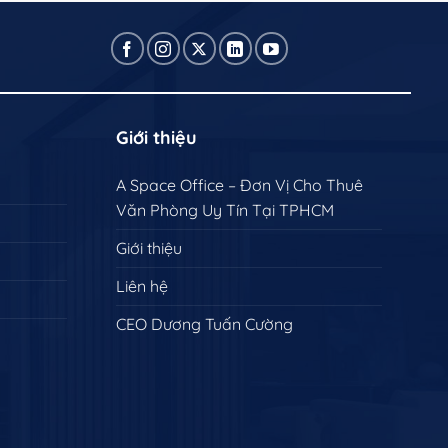
Giới thiệu
A Space Office – Đơn Vị Cho Thuê
Văn Phòng Uy Tín Tại TPHCM
Giới thiệu
Liên hệ
CEO Dương Tuấn Cường