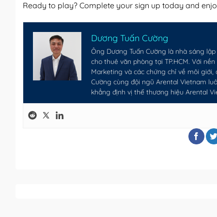
Ready to play? Complete your sign up today and enjoy
Dương Tuấn Cường
Ông Dương Tuấn Cường là nhà sáng lập 
cho thuê văn phòng tại TP.HCM. Với nề
Marketing và các chứng chỉ về môi giới,
Cường cùng đội ngũ Arental Vietnam luôn
khẳng định vị thế thương hiệu Arental V