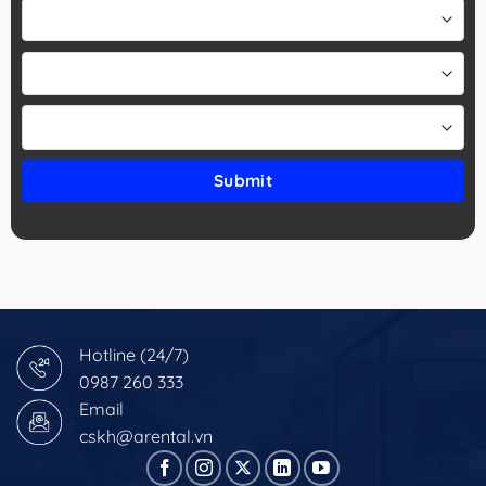
Hotline (24/7)
0987 260 333
Email
cskh@arental.vn