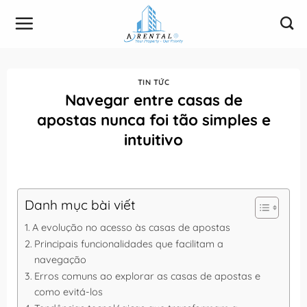
Bỏ
qua
nội
dung
TIN TỨC
Navegar entre casas de
apostas nunca foi tão simples e
intuitivo
Danh mục bài viết
A evolução no acesso às casas de apostas
Principais funcionalidades que facilitam a
navegação
Erros comuns ao explorar as casas de apostas e
como evitá-los