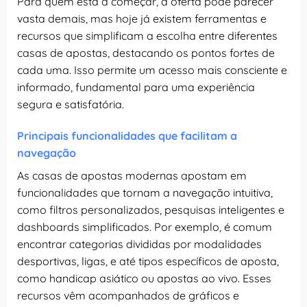
Para quem está a começar, a oferta pode parecer
vasta demais, mas hoje já existem ferramentas e
recursos que simplificam a escolha entre diferentes
casas de apostas
, destacando os pontos fortes de
cada uma. Isso permite um acesso mais consciente e
informado, fundamental para uma experiência
segura e satisfatória.
Principais funcionalidades que facilitam a
navegação
As casas de apostas modernas apostam em
funcionalidades que tornam a navegação intuitiva,
como filtros personalizados, pesquisas inteligentes e
dashboards simplificados. Por exemplo, é comum
encontrar categorias divididas por modalidades
desportivas, ligas, e até tipos específicos de aposta,
como handicap asiático ou apostas ao vivo. Esses
recursos vêm acompanhados de gráficos e