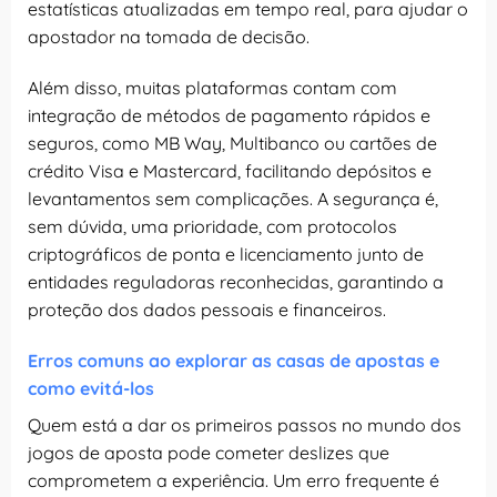
estatísticas atualizadas em tempo real, para ajudar o
apostador na tomada de decisão.
Além disso, muitas plataformas contam com
integração de métodos de pagamento rápidos e
seguros, como MB Way, Multibanco ou cartões de
crédito Visa e Mastercard, facilitando depósitos e
levantamentos sem complicações. A segurança é,
sem dúvida, uma prioridade, com protocolos
criptográficos de ponta e licenciamento junto de
entidades reguladoras reconhecidas, garantindo a
proteção dos dados pessoais e financeiros.
Erros comuns ao explorar as casas de apostas e
como evitá-los
Quem está a dar os primeiros passos no mundo dos
jogos de aposta pode cometer deslizes que
comprometem a experiência. Um erro frequente é