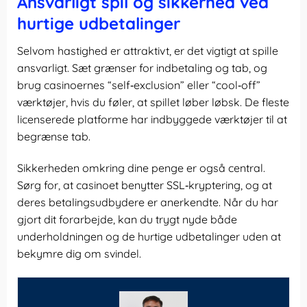
Ansvarligt spil og sikkerhed ved
hurtige udbetalinger
Selvom hastighed er attraktivt, er det vigtigt at spille
ansvarligt. Sæt grænser for indbetaling og tab, og
brug casinoernes “self‑exclusion” eller “cool‑off”
værktøjer, hvis du føler, at spillet løber løbsk. De fleste
licenserede platforme har indbyggede værktøjer til at
begrænse tab.
Sikkerheden omkring dine penge er også central.
Sørg for, at casinoet benytter SSL‑kryptering, og at
deres betalingsudbydere er anerkendte. Når du har
gjort dit forarbejde, kan du trygt nyde både
underholdningen og de hurtige udbetalinger uden at
bekymre dig om svindel.