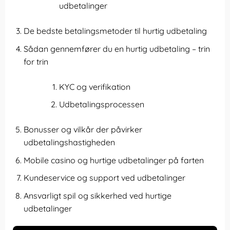
udbetalinger
De bedste betalingsmetoder til hurtig udbetaling
Sådan gennemfører du en hurtig udbetaling – trin
for trin
KYC og verifikation
Udbetalingsprocessen
Bonusser og vilkår der påvirker
udbetalingshastigheden
Mobile casino og hurtige udbetalinger på farten
Kundeservice og support ved udbetalinger
Ansvarligt spil og sikkerhed ved hurtige
udbetalinger