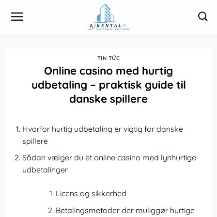
Bỏ
qua
nội
dung
TIN TỨC
Online casino med hurtig
udbetaling – praktisk guide til
danske spillere
Hvorfor hurtig udbetaling er vigtig for danske
spillere
Sådan vælger du et online casino med lynhurtige
udbetalinger
Licens og sikkerhed
Betalingsmetoder der muliggør hurtige