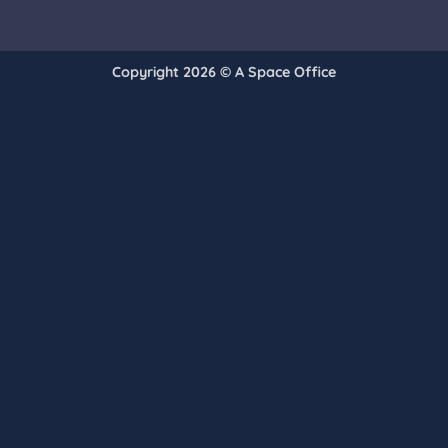
Copyright 2026 © A Space Office