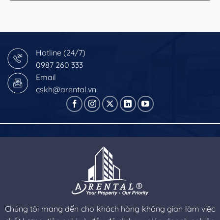
Hotline (24/7)
0987 260 333
Email
cskh@arental.vn
Chúng tôi mang đến cho khách hàng không gian làm việc