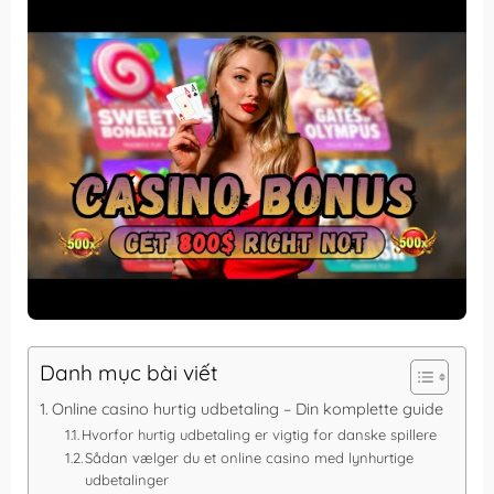
Danh mục bài viết
Online casino hurtig udbetaling – Din komplette guide
Hvorfor hurtig udbetaling er vigtig for danske spillere
Sådan vælger du et online casino med lynhurtige
udbetalinger