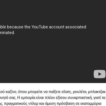
ού καζίνο, όπου μπορείτε να παίξετε σλατς, ρουλέτα, μπλακτζακ
νητό σας. Η εμπειρία είναι πλέον εξίσου συναρπαστική, γιατί τα
, πραγματικούς ντίλερ και άμεση πρόσβαση σε εκατομμύρια