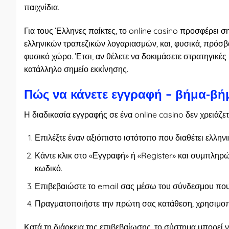
παιχνίδια.
Για τους Έλληνες παίκτες, το online casino προσφέρει 
ελληνικών τραπεζικών λογαριασμών, και, φυσικά, πρόσ
φυσικό χώρο. Έτσι, αν θέλετε να δοκιμάσετε στρατηγικές 
κατάλληλο σημείο εκκίνησης.
Πώς να κάνετε εγγραφή – βήμα‑βή
Η διαδικασία εγγραφής σε ένα online casino δεν χρειάζε
Επιλέξτε έναν αξιόπιστο ιστότοπο που διαθέτει ελλην
Κάντε κλικ στο «Εγγραφή» ή «Register» και συμπληρώσ
κωδικό.
Επιβεβαιώστε το email σας μέσω του σύνδεσμου που
Πραγματοποιήστε την πρώτη σας κατάθεση, χρησιμοπ
Κατά τη διάρκεια της επιβεβαίωσης, το σύστημα μπορεί 