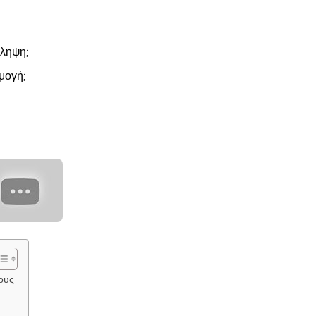
άληψη;
μογή;
ους