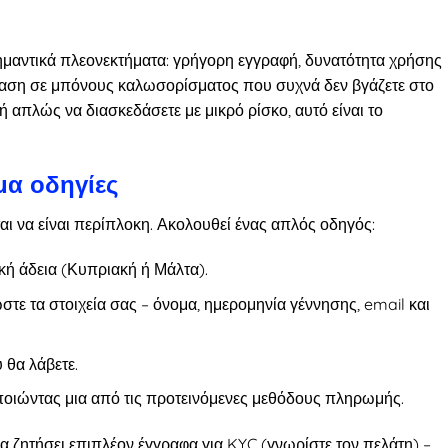
σημαντικά πλεονεκτήματα: γρήγορη εγγραφή, δυνατότητα χρήσης
βαση σε μπόνους καλωσορίσματος που συχνά δεν βγάζετε στο
ή απλώς να διασκεδάσετε με μικρό ρίσκο, αυτό είναι το
μα οδηγίες
ται να είναι περίπλοκη. Ακολουθεί ένας απλός οδηγός:
ική άδεια (Κυπριακή ή Μάλτα).
τε τα στοιχεία σας – όνομα, ημερομηνία γέννησης, email και
 θα λάβετε.
οιώντας μια από τις προτεινόμενες μεθόδους πληρωμής.
να ζητήσει επιπλέον έγγραφα για KYC (γνωρίστε τον πελάτη) –