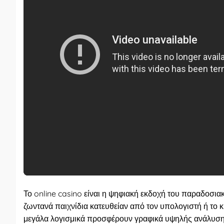
Το online casino είναι η ψηφιακή εκδοχή του παραδοσιακ
ζωντανά παιχνίδια κατευθείαν από τον υπολογιστή ή το κι
μεγάλα λογισμικά προσφέρουν γραφικά υψηλής ανάλυσης