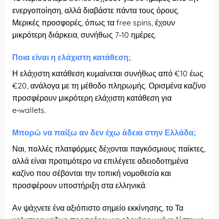
ενεργοποίηση, αλλά διαβάστε πάντα τους όρους.
Μερικές προσφορές, όπως τα free spins, έχουν
μικρότερη διάρκεια, συνήθως 7‑10 ημέρες.
Ποια είναι η ελάχιστη κατάθεση;
Η ελάχιστη κατάθεση κυμαίνεται συνήθως από €10 έως
€20, ανάλογα με τη μέθοδο πληρωμής. Ορισμένα καζίνο
προσφέρουν μικρότερη ελάχιστη κατάθεση για
e‑wallets.
Μπορώ να παίξω αν δεν έχω άδεια στην Ελλάδα;
Ναι, πολλές πλατφόρμες δέχονται παγκόσμιους παίκτες,
αλλά είναι προτιμότερο να επιλέγετε αδειοδοτημένα
καζίνο που σέβονται την τοπική νομοθεσία και
προσφέρουν υποστήριξη στα ελληνικά.
Αν ψάχνετε ένα αξιόπιστο σημείο εκκίνησης, το
Τα