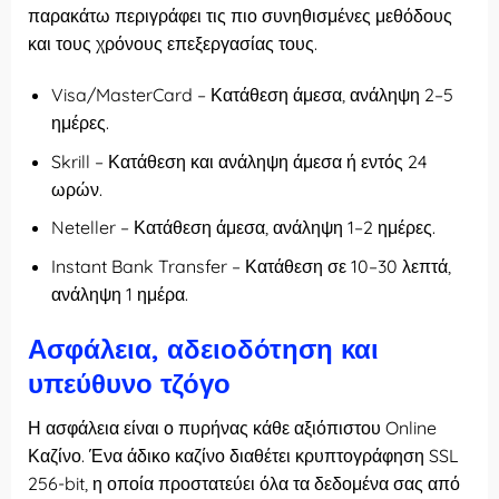
παρακάτω περιγράφει τις πιο συνηθισμένες μεθόδους
και τους χρόνους επεξεργασίας τους.
Visa/MasterCard – Κατάθεση άμεσα, ανάληψη 2–5
ημέρες.
Skrill – Κατάθεση και ανάληψη άμεσα ή εντός 24
ωρών.
Neteller – Κατάθεση άμεσα, ανάληψη 1–2 ημέρες.
Instant Bank Transfer – Κατάθεση σε 10–30 λεπτά,
ανάληψη 1 ημέρα.
Ασφάλεια, αδειοδότηση και
υπεύθυνο τζόγο
Η ασφάλεια είναι ο πυρήνας κάθε αξιόπιστου Online
Καζίνο. Ένα άδικο καζίνο διαθέτει κρυπτογράφηση SSL
256-bit, η οποία προστατεύει όλα τα δεδομένα σας από