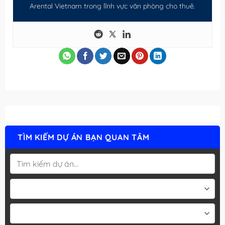
Arental Vietnam trong lĩnh vực văn phòng cho thuê.
TÌM KIẾM DỰ ÁN BẠN QUAN TÂM