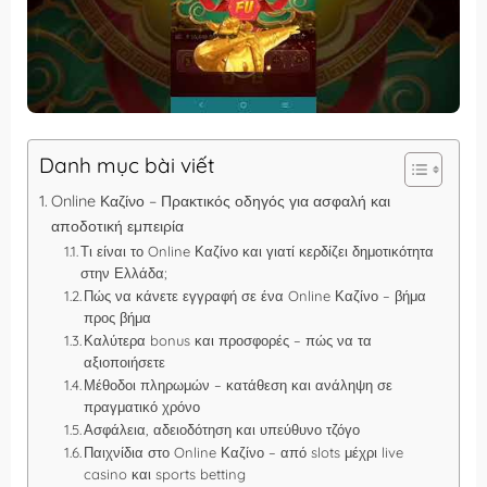
Danh mục bài viết
Online Καζίνο – Πρακτικός οδηγός για ασφαλή και
αποδοτική εμπειρία
Τι είναι το Online Καζίνο και γιατί κερδίζει δημοτικότητα
στην Ελλάδα;
Πώς να κάνετε εγγραφή σε ένα Online Καζίνο – βήμα
προς βήμα
Καλύτερα bonus και προσφορές – πώς να τα
αξιοποιήσετε
Μέθοδοι πληρωμών – κατάθεση και ανάληψη σε
πραγματικό χρόνο
Ασφάλεια, αδειοδότηση και υπεύθυνο τζόγο
Παιχνίδια στο Online Καζίνο – από slots μέχρι live
casino και sports betting