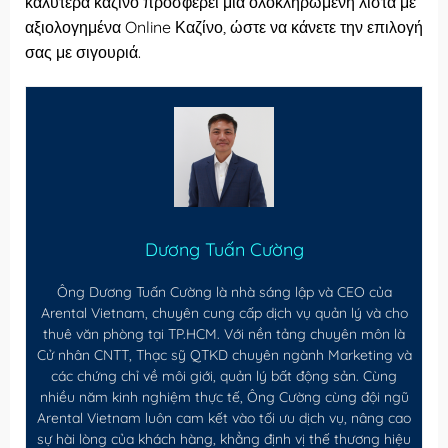
καλυτερα καζινο
προσφέρει μια ολοκληρωμένη λίστα με
αξιολογημένα Online Καζίνο, ώστε να κάνετε την επιλογή
σας με σιγουριά.
Dương Tuấn Cường
Ông Dương Tuấn Cường là nhà sáng lập và CEO của
Arental Vietnam, chuyên cung cấp dịch vụ quản lý và cho
thuê văn phòng tại TP.HCM. Với nền tảng chuyên môn là
Cử nhân CNTT, Thạc sỹ QTKD chuyên ngành Marketing và
các chứng chỉ về môi giới, quản lý bất động sản. Cùng
nhiều năm kinh nghiệm thực tế, Ông Cường cùng đội ngũ
Arental Vietnam luôn cam kết vào tối ưu dịch vụ, nâng cao
sự hài lòng của khách hàng, khẳng định vị thế thương hiệu