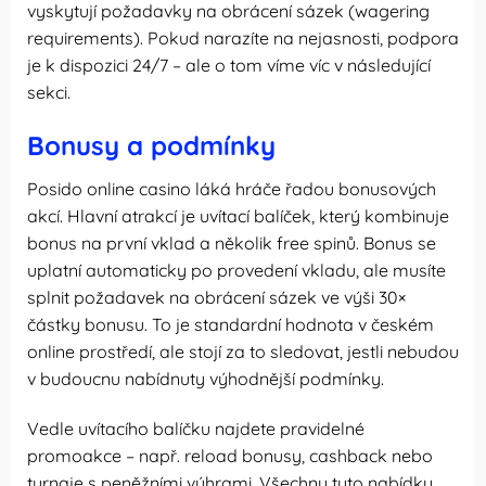
vyskytují požadavky na obrácení sázek (wagering
requirements). Pokud narazíte na nejasnosti, podpora
je k dispozici 24/7 – ale o tom víme víc v následující
sekci.
Bonusy a podmínky
Posido online casino láká hráče řadou bonusových
akcí. Hlavní atrakcí je uvítací balíček, který kombinuje
bonus na první vklad a několik free spinů. Bonus se
uplatní automaticky po provedení vkladu, ale musíte
splnit požadavek na obrácení sázek ve výši 30×
částky bonusu. To je standardní hodnota v českém
online prostředí, ale stojí za to sledovat, jestli nebudou
v budoucnu nabídnuty výhodnější podmínky.
Vedle uvítacího balíčku najdete pravidelné
promoakce – např. reload bonusy, cashback nebo
turnaje s peněžními výhrami. Všechny tyto nabídky