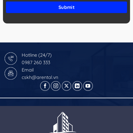
Hotline (24/7)
0987 260 333
Email
cskh@arental.vn