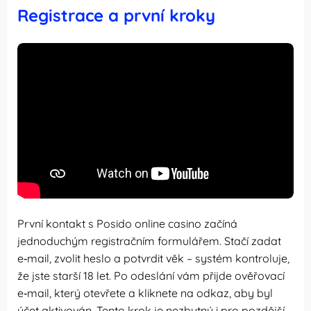
Registrace a první kroky
První kontakt s Posido online casino začíná
jednoduchým registračním formulářem. Stačí zadat
e‑mail, zvolit heslo a potvrdit věk – systém kontroluje,
že jste starší 18 let. Po odeslání vám přijde ověřovací
e‑mail, který otevřete a kliknete na odkaz, aby byl
účet aktivován. Tento krok je nezbytný i pro pozdější