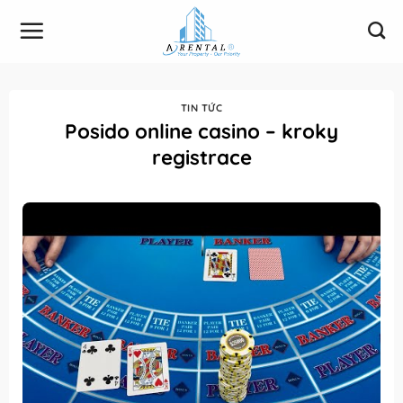
Bỏ
qua
nội
dung
TIN TỨC
Posido online casino – kroky
registrace