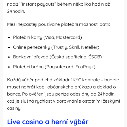
nabízí “instant payouts” během několika hodin až
24 hodin.
Mezi nejčastěji používané platební možnosti patří:
Platební karty (Visa, Mastercard)
Online peněženky (Trustly, Skrill, Neteller)
Bankovní převod (Česká spořitelna, ČSOB)
Platební brány (Paysafecard, EcoPayz)
Každý výběr podléhá základní KYC kontrole – budete
muset nahrát kopii občanského průkazu a doklad o
bance. Po ověření jsou peníze odeslány do 24 hodin,
což je slušná rychlost v porovnání s ostatními českými
casiny.
Live casino a herní výběr