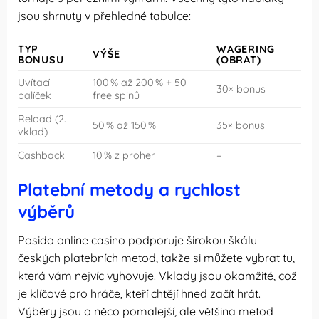
jsou shrnuty v přehledné tabulce:
TYP
WAGERING
VÝŠE
BONUSU
(OBRAT)
Uvítací
100 % až 200 % + 50
30× bonus
balíček
free spinů
Reload (2.
50 % až 150 %
35× bonus
vklad)
Cashback
10 % z proher
–
Platební metody a rychlost
výběrů
Posido online casino podporuje širokou škálu
českých platebních metod, takže si můžete vybrat tu,
která vám nejvíc vyhovuje. Vklady jsou okamžité, což
je klíčové pro hráče, kteří chtějí hned začít hrát.
Výběry jsou o něco pomalejší, ale většina metod