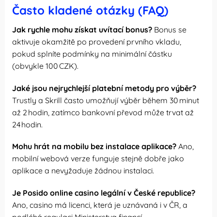
Často kladené otázky (FAQ)
Jak rychle mohu získat uvítací bonus?
Bonus se
aktivuje okamžitě po provedení prvního vkladu,
pokud splníte podmínky na minimální částku
(obvykle 100 CZK).
Jaké jsou nejrychlejší platební metody pro výběr?
Trustly a Skrill často umožňují výběr během 30 minut
až 2 hodin, zatímco bankovní převod může trvat až
24 hodin.
Mohu hrát na mobilu bez instalace aplikace?
Ano,
mobilní webová verze funguje stejně dobře jako
aplikace a nevyžaduje žádnou instalaci.
Je Posido online casino legální v České republice?
Ano, casino má licenci, která je uznávaná i v ČR, a