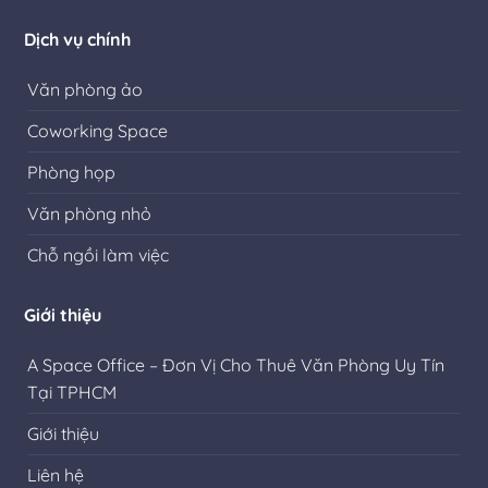
Dịch vụ chính
Văn phòng ảo
Coworking Space
Phòng họp
Văn phòng nhỏ
Chỗ ngồi làm việc
Giới thiệu
A Space Office – Đơn Vị Cho Thuê Văn Phòng Uy Tín
Tại TPHCM
Giới thiệu
Liên hệ