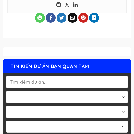
TÌM KIẾM DỰ ÁN BẠN QUAN TÂM