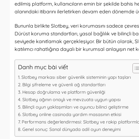
edilmiş platform, kullanıcıların emin bir şekilde bahis 
alanındaki itibarını ilerletirken devam eden dönemde üy
Bununla birlikte Slotbey, veri korumasını sadece çevresel 
Dürüst koruma standartları, yasal bağlılık ve bilinçli ba
seviyede kanıtlamak gerçekleşiyor. Bir bütün olarak, Slot
katılımcı rahatlığına dayalı bir kurumsal anlayışın net ka
Danh mục bài viết
Slotbey markası siber güvenlik sisteminin yapı taşları
Bilgi şifreleme ve güvenli ağ standartları
Hesap doğrulama ve platform güvenliği
Slotbey ağının onaylı ve mevzuata uygun yapısı
Bilinçli oyun yaklaşımları ve oyuncu bilinci geliştirme
Slotbey online casinoda yardım masasının etkisi
Performans değerlendirmesi: Slotbey ve rakip platforml
Genel sonuç: Sanal dünyada adil oyun deneyimi