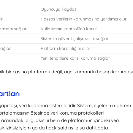
Oyuncuya Faydası
ir
Hassas verilerin korunmasına yardımcı olur
katmanı sağlar
Kullanıcının kontrolünü korur
Sistemin güvenli çalışmasını sağlar
sağlar
Platform kararlılığını artırır
Yeni tehditlere karşı koruma sağlar
mik bir casino platformu değil, aynı zamanda hesap koruması
artları
yapı taşı, veri kodlama sistemleridir. Sistem, üyelerin mahrem
ar ortalamasının ötesinde veri koruma protokolleri
arasındaki bilgi akışını hem de platformun içindeki veri
ir izinsiz işlem ya da hack saldırısı olsa dahi, data