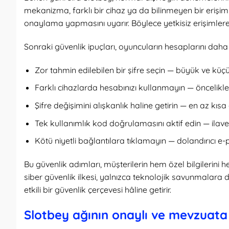
mekanizma, farklı bir cihaz ya da bilinmeyen bir erişim
onaylama yapmasını uyarır. Böylece yetkisiz erişimlere ka
Sonraki güvenlik ipuçları, oyuncuların hesaplarını daha
Zor tahmin edilebilen bir şifre seçin — büyük ve küçük 
Farklı cihazlarda hesabınızı kullanmayın — öncelikle
Şifre değişimini alışkanlık haline getirin — en az kısa
Tek kullanımlık kod doğrulamasını aktif edin — ilav
Kötü niyetli bağlantılara tıklamayın — dolandırıcı e-
Bu güvenlik adımları, müşterilerin hem özel bilgilerini 
siber güvenlik ilkesi, yalnızca teknolojik savunmalara de
etkili bir güvenlik çerçevesi hâline getirir.
Slotbey ağının onaylı ve mevzuata