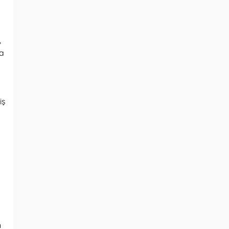
,
ya
iş
n