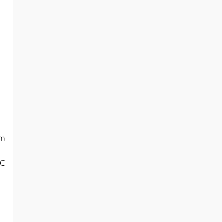
ım
YC