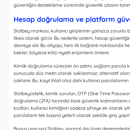
güvenliğini destekleme sürecinde güvenlik çıtasını tanım
Hesap doğrulama ve platform güve
Slotbey markası, kullanıcı girişlerinin yalnızca zorunlu
ilkesi olarak görür. Bu nedenle sistem, hesap güvenliği
devreye alır. Bu altyapı, hem ilk bağlantı noktasında h
bekler; böylece kötü niyetli erişimlerin önlenir.
Kimlik doğrulama sürecinin ön adımı, sağlam parola kar
sunucuda düz metin olarak saklanmaz; alternatif olar
saklanır. Bu, kayıt ihlali olsa dahi kullanıcı parolalarını
Slotbeyüstelik, kimlik soruları, OTP (One Time Password
doğrulama (2FA) tarzında ilave güvenlik katmanlarını d
kodları, kullanıcı kimliğinin sadece şifreye ek olarak şifr
parolaların tek başına yeterli olacak şekilde giriş yapm
Bunun yanı sıra Slotbey, normal dışı login denemelerini 