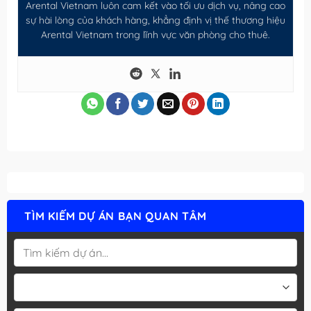
Arental Vietnam luôn cam kết vào tối ưu dịch vụ, nâng cao
sự hài lòng của khách hàng, khẳng định vị thế thương hiệu
Arental Vietnam trong lĩnh vực văn phòng cho thuê.
TÌM KIẾM DỰ ÁN BẠN QUAN TÂM