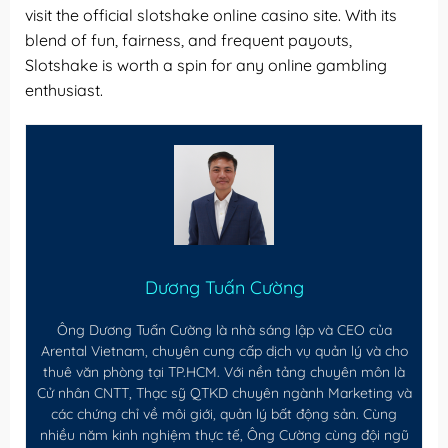
visit the official
slotshake online casino
site. With its
blend of fun, fairness, and frequent payouts,
Slotshake is worth a spin for any online gambling
enthusiast.
Dương Tuấn Cường
Ông Dương Tuấn Cường là nhà sáng lập và CEO của
Arental Vietnam, chuyên cung cấp dịch vụ quản lý và cho
thuê văn phòng tại TP.HCM. Với nền tảng chuyên môn là
Cử nhân CNTT, Thạc sỹ QTKD chuyên ngành Marketing và
các chứng chỉ về môi giới, quản lý bất động sản. Cùng
nhiều năm kinh nghiệm thực tế, Ông Cường cùng đội ngũ