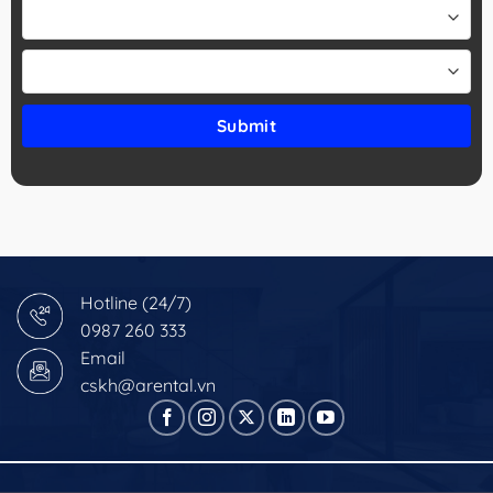
Hotline (24/7)
0987 260 333
Email
cskh@arental.vn