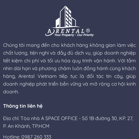
Chúng tôi mang đến cho khách hàng không gian làm việc
chất lượng, tiện nghi và đầy đủ dịch vụ, giúp doanh nghiệp
tiết kiệm chi phí và tối ưu hóa quy trình vận hành. Với tầm
nhìn dài hạn và phương châm luôn đồng hành cùng khách
hàng, Arental Vietnam tiếp tục là đối tác tin cậy, giúp
doanh nghiệp phát triển bền vững và mở rộng cơ hội kinh
doanh.
Thông tin liên hệ
Địa chỉ: Tòa nhà A SPACE OFFICE - Số 1B đường 30, KP. 27,
P. An Khánh, TP.HCM
Hotline: 0987 260 333