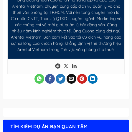
Arental Vietnam, chuyên cung cấp dịch vụ quản lý và cho
thuê văn phòng tại TP.HCM. Với nền tảng chuyên môn là
Cử nhân CNTT, Thạc sỹ QTKD chuyên ngành Marketing và
các chứng chỉ về môi giới, quản lý bất động sản. Cùng
nhiều năm kinh nghiệm thực tế, Ông Cường cùng đội ngũ
Arental Vietnam luôn cam kết vào tối ưu dịch vụ, nâng cao
sự hài lòng của khách hàng, khẳng định vị thế thương hiệu
Arental Vietnam trong lĩnh vực văn phòng cho thuê.
TÌM KIẾM DỰ ÁN BẠN QUAN TÂM