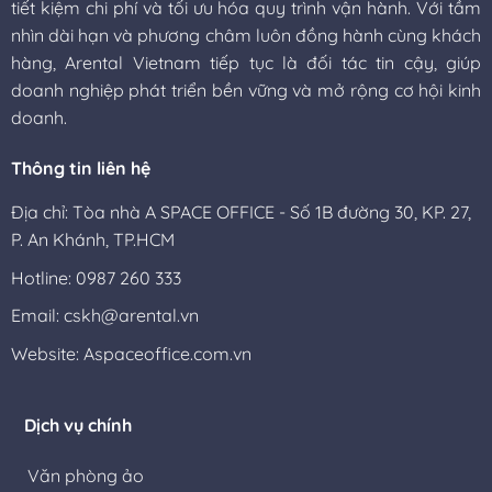
tiết kiệm chi phí và tối ưu hóa quy trình vận hành. Với tầm
nhìn dài hạn và phương châm luôn đồng hành cùng khách
hàng, Arental Vietnam tiếp tục là đối tác tin cậy, giúp
doanh nghiệp phát triển bền vững và mở rộng cơ hội kinh
doanh.
Thông tin liên hệ
Địa chỉ: Tòa nhà A SPACE OFFICE - Số 1B đường 30, KP. 27,
P. An Khánh, TP.HCM
Hotline: 0987 260 333
Email: cskh@arental.vn
Website:
Aspaceoffice.com.vn
Dịch vụ chính
Văn phòng ảo