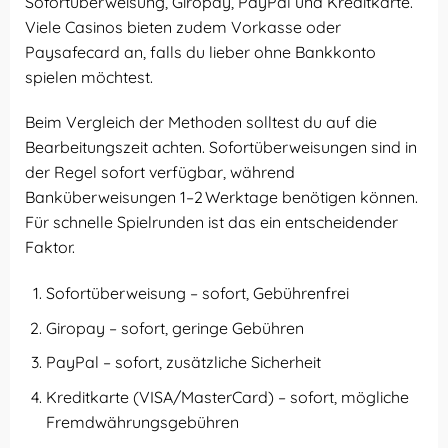
Sofortüberweisung, Giropay, PayPal und Kreditkarte.
Viele Casinos bieten zudem Vorkasse oder
Paysafecard an, falls du lieber ohne Bankkonto
spielen möchtest.
Beim Vergleich der Methoden solltest du auf die
Bearbeitungszeit achten. Sofortüberweisungen sind in
der Regel sofort verfügbar, während
Banküberweisungen 1–2 Werktage benötigen können.
Für schnelle Spielrunden ist das ein entscheidender
Faktor.
Sofortüberweisung – sofort, Gebührenfrei
Giropay – sofort, geringe Gebühren
PayPal – sofort, zusätzliche Sicherheit
Kreditkarte (VISA/MasterCard) – sofort, mögliche
Fremdwährungsgebühren