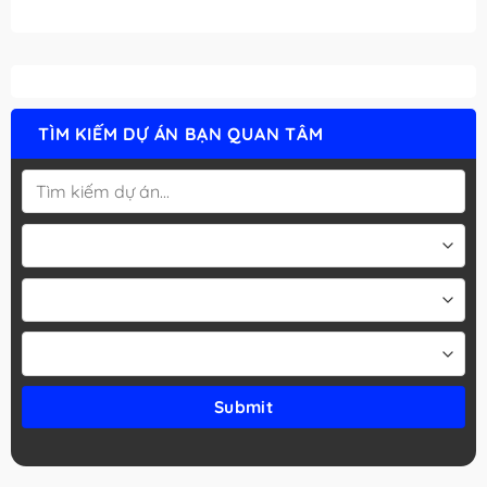
TÌM KIẾM DỰ ÁN BẠN QUAN TÂM