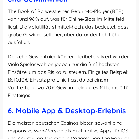
The Book of Ra weist einen Return‑to‑Player (RTP)
von rund 96 % auf, was für Online‑Slots im Mittelfeld
liegt. Die Volatilität ist mittel‑hoch, das bedeutet, dass
große Gewinne seltener, aber dafür deutlich höher
ausfallen.
Die zehn Gewinnlinien können flexibel aktiviert werden.
Viele Spieler wählen jedoch nur die fünf höchsten
Einsätze, um das Risiko zu steuern. Ein gutes Beispiel:
Bei 0,10 € Einsatz pro Linie hast du bei einem
Volltreffer etwa 20 € Gewinn – ein gutes Mittelmaß für
Einsteiger.
6. Mobile App & Desktop‑Erlebnis
Die meisten deutschen Casinos bieten sowohl eine
responsive Web‑Version als auch native Apps für iOS
und Android an. Die mobile Variante von The Book of