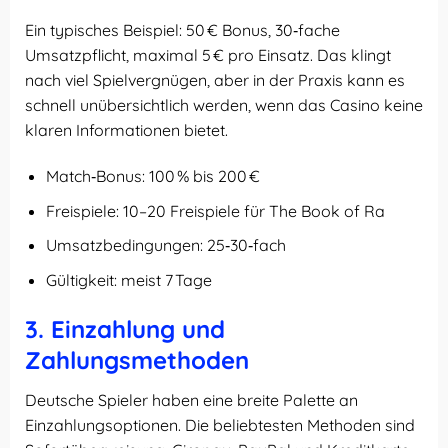
Ein typisches Beispiel: 50 € Bonus, 30‑fache
Umsatzpflicht, maximal 5 € pro Einsatz. Das klingt
nach viel Spielvergnügen, aber in der Praxis kann es
schnell unübersichtlich werden, wenn das Casino keine
klaren Informationen bietet.
Match‑Bonus: 100 % bis 200 €
Freispiele: 10–20 Freispiele für The Book of Ra
Umsatzbedingungen: 25‑30‑fach
Gültigkeit: meist 7 Tage
3. Einzahlung und
Zahlungsmethoden
Deutsche Spieler haben eine breite Palette an
Einzahlungsoptionen. Die beliebtesten Methoden sind