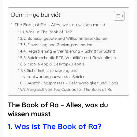
Danh mục bài viết
The Book of Ra – Alles, was du wissen musst
1. Was ist The Book of Ra?
2. Bonusangebote und Willkommensaktionen
3. Einzahlung und Zahlungsmethoden
4. Registrierung & Verifizierung – Schritt für Schritt
5. Spielmechanik: RTP, Volatilität und Gewinnlinien
6. Mobile App & Desktop‑Erlebnis
7. Sicherheit, Lizenzierung und
verantwortungsbewusstes Spielen
8. Auszahlungsprozess – Geschwindigkeit und Tipps
9. Vergleich von Top‑Casinos für The Book of Ra
The Book of Ra – Alles, was du
wissen musst
1. Was ist The Book of Ra?