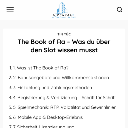
Bỏ
qua
nội
dung
TIN TỨC
The Book of Ra – Was du über
den Slot wissen musst
1. Was ist The Book of Ra?
2. Bonusangebote und Willkommensaktionen
3. Einzahlung und Zahlungsmethoden
4. Registrierung & Verifizierung – Schritt für Schritt
5. Spielmechanik: RTP, Volatilität und Gewinnlinien
6. Mobile App & Desktop‑Erlebnis
7. Sicherheit, Lizenzierung und