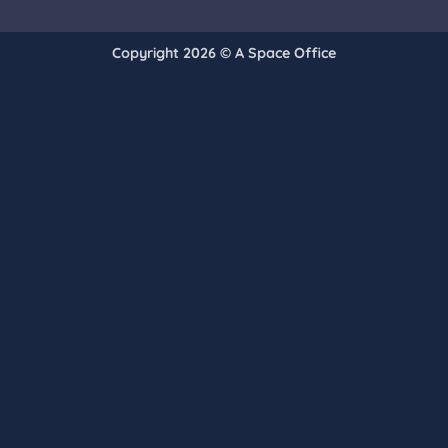
Copyright 2026 © A Space Office