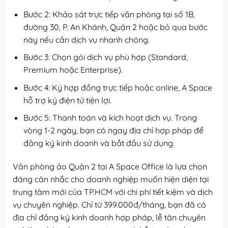
Bước 2: Khảo sát trực tiếp văn phòng tại số 1B,
đường 30, P. An Khánh, Quận 2 hoặc bỏ qua bước
này nếu cần dịch vụ nhanh chóng.
Bước 3: Chọn gói dịch vụ phù hợp (Standard,
Premium hoặc Enterprise).
Bước 4: Ký hợp đồng trực tiếp hoặc online, A Space
hỗ trợ ký điện tử tiện lợi.
Bước 5: Thanh toán và kích hoạt dịch vụ. Trong
vòng 1-2 ngày, bạn có ngay địa chỉ hợp pháp để
đăng ký kinh doanh và bắt đầu sử dụng.
Văn phòng ảo Quận 2 tại A Space Office là lựa chọn
đáng cân nhắc cho doanh nghiệp muốn hiện diện tại
trung tâm mới của TP.HCM với chi phí tiết kiệm và dịch
vụ chuyên nghiệp. Chỉ từ 399.000đ/tháng, bạn đã có
địa chỉ đăng ký kinh doanh hợp pháp, lễ tân chuyên