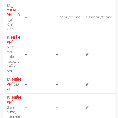
10.
MIỄN
PHÍ
chỗ
–
2 ngày/tháng
30 ngày/tháng
ngồi
làm
việc.
11.
MIỄN
PHÍ
pantry:
trà,
–
–
✅
cafe,
nước, …
miễn
phí.
12.
MIỄN
PHÍ
giữ
–
–
✅
xe.
13.
MIỄN
PHÍ
điện,
–
–
✅
nước,
Internet.