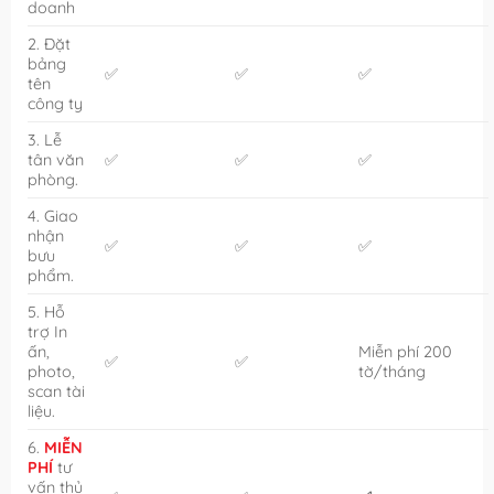
doanh
2. Đặt
bảng
✅
✅
✅
tên
công ty
3. Lễ
tân văn
✅
✅
✅
phòng.
4. Giao
nhận
✅
✅
✅
bưu
phẩm.
5. Hỗ
trợ In
ấn,
Miễn phí 200
✅
✅
photo,
tờ/tháng
scan tài
liệu.
6.
MIỄN
PHÍ
tư
vấn thủ