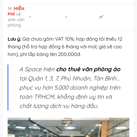
14.
MIỄN
PHÍ
vệ
–
–
✅
sinh văn
phòng.
Lưu ý:
Giá chưa gồm VAT 10%, hợp đồng tối thiểu 12
tháng (hỗ trợ hợp đồng 6 tháng với mức giá sẽ cao
hơn), phí lắp bảng tên 200.000đ.
A Space hiện
cho thuê văn phòng ảo
tại Quận 1, 3, 7, Phú Nhuận, Tân Bình…
phục vụ hơn 5.000 doanh nghiệp trên
toàn TP.HCM, khẳng định uy tín và
chất lượng dịch vụ hàng đầu.