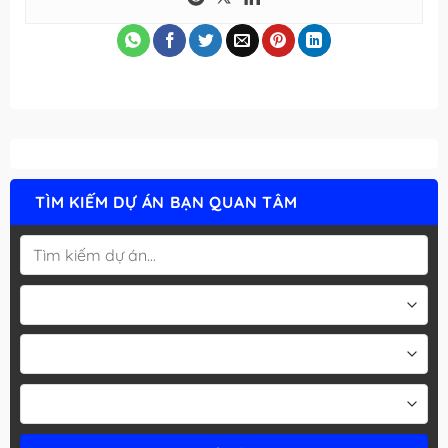
TÌM KIẾM DỰ ÁN BẠN QUAN TÂM