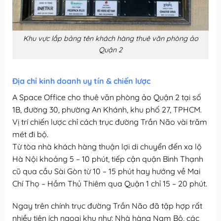
Khu vực lắp bảng tên khách hàng thuê văn phòng ảo
Quận 2
Địa chỉ kinh doanh uy tín & chiến lược
A Space Office cho thuê văn phòng ảo Quận 2 tại số
1B, đường 30, phường An Khánh, khu phố 27, TPHCM.
Vị trí chiến lược chỉ cách trục đường Trần Não vài trăm
mét đi bộ.
Từ tòa nhà khách hàng thuận lợi di chuyển đến xa lộ
Hà Nội khoảng 5 – 10 phút, tiếp cận quận Bình Thạnh
cũ qua cầu Sài Gòn từ 10 – 15 phút hay hướng về Mai
Chí Thọ – Hầm Thủ Thiêm qua Quận 1 chỉ 15 – 20 phút.
Ngay trên chính trục đường Trần Não đã tập hợp rất
nhiều tiện ích ngoại khu như: Nhà hàng Nam Bộ, các