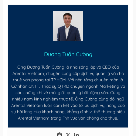
Dương Tuấn Cường
Ông Dương Tuấn Cường là nhà sáng lập và CEO của
Arental Vietnam, chuyên cung cấp dịch vụ quản lý và cho
thuê văn phòng tại TP.HCM. Với nền tảng chuyên môn là
Cử nhân CNTT, Thạc sỹ QTKD chuyên ngành Marketing và
các chứng chỉ về môi giới, quản lý bất động sản. Cùng
nhiều năm kinh nghiệm thực tế, Ông Cường cùng đội ngũ
Arental Vietnam luôn cam kết vào tối ưu dịch vụ, nâng cao
sự hài lòng của khách hàng, khẳng định vị thế thương hiệu
Arental Vietnam trong lĩnh vực văn phòng cho thuê.