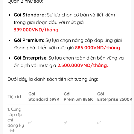
Quận 2 như sau:
Gói Standard:
Sự lựa chọn cơ bản và tiết kiệm
trong giai đoạn đầu với mức giá
399.000VND/tháng.
Gói Premium:
Sự lựa chọn nâng cấp đáp ứng giai
đoạn phát triển với mức giá
886.000VND/tháng.
Gói Enterprise
: Sự lựa chọn toàn diện bền vững và
ổn định với mức giá
2.500.000VND/tháng.
Dưới đây là danh sách tiện ích tương ứng:
Gói
Gói
Gói
Tiện ích
Standard 399K
Premium 886K
Enterprise 2500K
1. Cung
cấp địa
chỉ
✅
✅
✅
đăng ký
kinh