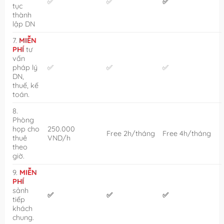
✅
✅
✅
tục
thành
lập DN
7.
MIỄN
PHÍ
tư
vấn
pháp lý
✅
✅
✅
DN,
thuế, kế
toán.
8.
Phòng
họp cho
250.000
Free 2h/tháng
Free 4h/tháng
thuê
VND/h
theo
giờ.
9.
MIỄN
PHÍ
sảnh
✅
✅
✅
tiếp
khách
chung.