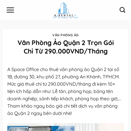
Bỏ
qua
nội
dung
VĂN PHÒNG ẢO
Văn Phòng Ảo Quận 2 Trọn Gói
Chỉ Từ 290.000VND/Tháng
A Space Office cho thuê văn phòng ảo Quận 2 tại số
1B, đường 30, khu phố 27, phường An Khánh, TPHCM.
Mức giá thuê chỉ từ 290.000VND/tháng đi kèm 10+
tiện ích hấp dẫn như: Lễ tân, phòng họp, bảng tên
doanh nghiệp, sảnh tiếp khách, phòng họp theo giờ,…
Tham khảo ngay báo giá chi tiết dịch vụ văn phòng
ảo Quận 2 ngay bên dưới nhé!